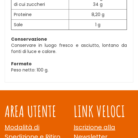
di cui zuccheri
34 g
Proteine
8,20 g
Sale
1 g
Conservazione
Conservare in luogo fresco e asciutto, lontano da
fonti di luce e calore.
Formato
Peso netto: 100 g.
AREA UTENTE
LINK VELOCI
Modalità di
Iscrizione alla
Spedizione e Ritiro
Newsletter