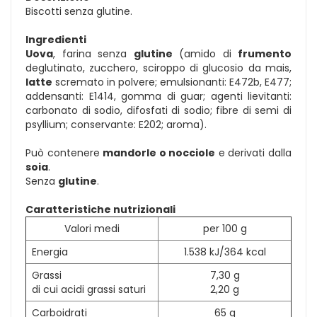
Biscotti senza glutine.
Ingredienti
Uova
, farina senza
glutine
(amido di
frumento
deglutinato, zucchero, sciroppo di glucosio da mais,
latte
scremato in polvere; emulsionanti: E472b, E477;
addensanti: E1414, gomma di guar; agenti lievitanti:
carbonato di sodio, difosfati di sodio; fibre di semi di
psyllium; conservante: E202; aroma).
Può contenere
mandorle o nocciole
e derivati dalla
soia
.
Senza
glutine
.
Caratteristiche nutrizionali
Valori medi
per 100 g
Energia
1.538 kJ/364 kcal
Grassi
7,30 g
di cui acidi grassi saturi
2,20 g
Carboidrati
65 g