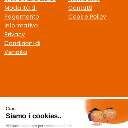
Modalità di
Contatti
Pagamento
Cookie Policy
Informativa
Privacy
Condizioni di
Vendita
CELIACHIAMO.COM SRL
- VIA DELLA MAGLIANA, 183 00146
Roma (RM)
staff @ celiachiamo.com
|
Tel.: 065506174
| P.Iva: