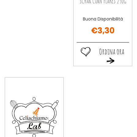
SCHAR CORN FLAKES 250G
Buona Disponibilità
€3,30
Ordina ora
Ordina
Ordina
ora SCHAR
ora SCHAR
CORN
CORN
FLAKES
FLAKES
250G alla
250G al
wishlist
carrello