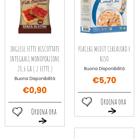
INGLESE FETTE BISCOTTATE
PIACERI MEDIT CEREALORO F
INTEGRALI MONOPORZIONE
RISO
28,6 GR ( 2 FETTE )
Buona Disponibilità
€5,70
Buona Disponibilità
€0,90
Ordina ora
Ordina
Ordina ora
Ordina
ora PIACERI
Ordina
ora PIACERI
MEDIT
Ordina
ora INGLESE
MEDIT
CEREALORO
ora INGLESE
FETTE
CEREALORO
F
FETTE
BISCOTTATE
F
RISO alla
BISCOTTATE