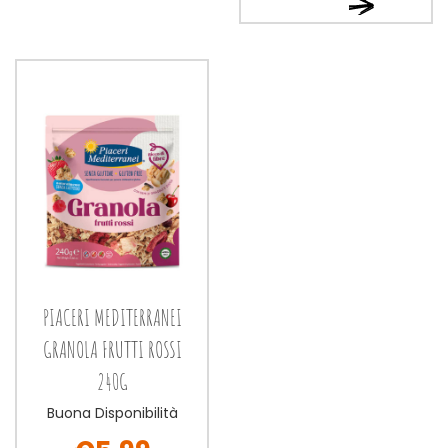
Ordina
ora PIACERI
ora PIACERI
MEDITERRANEI
MEDITERRANEI
GRANOLA
GRANOLA
CIOCCIOLATO
CIOCCIOLATO
240G alla
240G al
wishlist
carrello
PIACERI MEDITERRANEI
GRANOLA FRUTTI ROSSI
240G
Buona Disponibilità