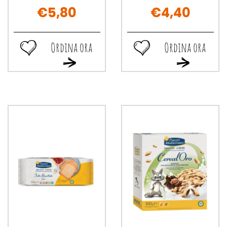
€5,80
€4,40
Ordina ora
Ordina ora
Ordina
Ordina
Ordina
Ordina
ora SCHAR
ora PIACERI
ora SCHAR
ora PIACERI
FETTE
MEDIT
FETTE
MEDIT
BISCOTTATE
FETTE
BISCOTTATE
FETTE
3X86,7G alla
BISC
3X86,7G al
BISC
wishlist
INTEG alla
carrello
INTEG al
wishlist
carrello