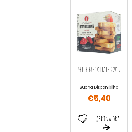
225G al
carrello
wishlist
carrello
FETTE BISCOTTATE 220G
Buona Disponibilità
€5,40
Ordina ora
Ordina
Ordina
ora FETTE