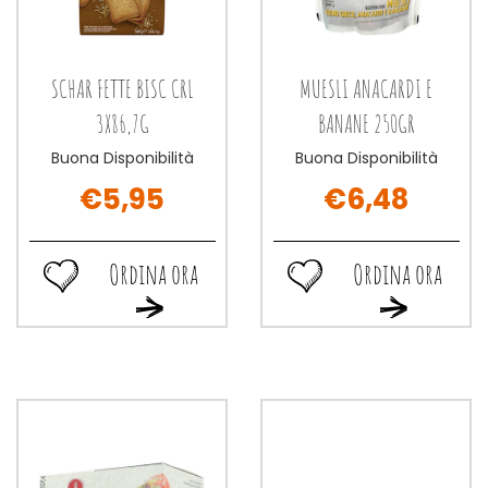
SCHAR FETTE BISC CRL
MUESLI ANACARDI E
3X86,7G
BANANE 250GR
Buona Disponibilità
Buona Disponibilità
€5,95
€6,48
Ordina ora
Ordina ora
Ordina
Ordina
Ordina
Ordina
ora SCHAR
ora MUESLI
ora SCHAR
ora MUESLI
FETTE
ANACARDI
FETTE
ANACARDI
BISC
E
BISC
E
CRL
BANANE
CRL
BANANE
3X86,7G alla
250GR alla
3X86,7G al
250GR al
wishlist
wishlist
carrello
carrello