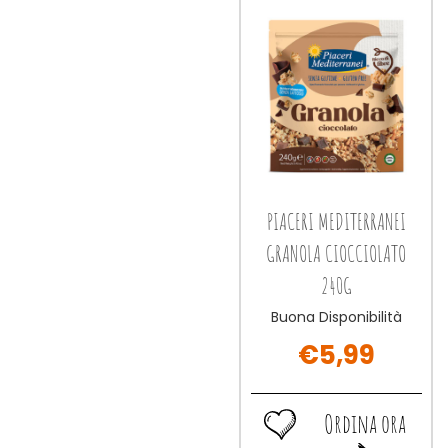
INTEGRALI
RISO al
wishlist
INTEGRALI
MONOPORZIONE
carrello
MONOPORZIONE
28,6
28,6
GR
GR
(
(
2
2
FETTE
FETTE
) alla
) al
wishlist
carrello
PIACERI MEDITERRANEI
GRANOLA CIOCCIOLATO
240G
Buona Disponibilità
€5,99
Ordina ora
Ordina