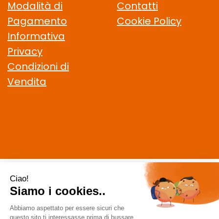
Modalità di
Contatti
Pagamento
Cookie Policy
Informativa
Privacy
Condizioni di
Vendita
CELIACHIAMO.COM SRL
- VIA DELLA MAGLIANA, 183 00146
Roma (RM)
staff @ celiachiamo.com
|
Tel.: 065506174
| P.Iva:
10901621002 | Numero R.E.A.: 1212664