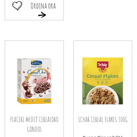
Ordina ora
Ordina
Ordina
ora NUTRIFREE
ora NUTRIFREE
SUPER
SUPER
CRUNCH
CRUNCH
MUE
MUE
NOC alla
NOC al
wishlist
carrello
PIACERI MEDIT CEREALORO
SCHAR CEREAL FLAKES 300G
GONDOL