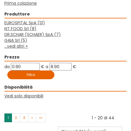
Prima colazione
Produttore
EUROSPITAL SpA
(13)
NT FOOD Srl
(8)
DR.SCHAR (SCHAER) SpA
(7)
GAIA Srl
(5)
...vedi altri +
Prezzo
filtra
filtra
da
€
a
€
da
a
Disponibilità
Vedi solo disponibili
1 - 20 di 44
1
2
3
»
»»