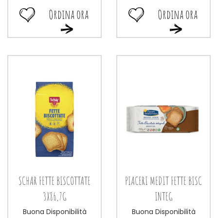
Ordina ora
Ordina ora
Ordina
Ordina
Ordina
Ordina
ora PIACERI
ora MUESLI
ora PIACERI
ora MUESLI
MEDIT
AI
MEDIT
AI
CEREALORO
FRUTTI
CEREALORO
FRUTTI
FIOC
ROSSI
FIOC
ROSSI
C alla
250GR alla
C al
250GR al
wishlist
wishlist
carrello
carrello
SCHAR FETTE BISCOTTATE
PIACERI MEDIT FETTE BISC
3X86,7G
INTEG
Buona Disponibilità
Buona Disponibilità