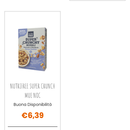
ora FETTE
BISCOTTATE
BISCOTTATE
220G alla
220G al
wishlist
carrello
NUTRIFREE SUPER CRUNCH
MUE NOC
Buona Disponibilità
€6,39