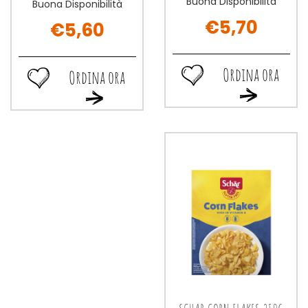
Buona Disponibilità
Buona Disponibilità
€5,70
€5,60
Ordina ora
Ordina ora
Ordina
Ordina
Ordina
Ordina
ora SCHAR
ora PIACERI
ora SCHAR
ora PIACERI
CEREAL
MEDIT
CEREAL
MEDIT
FLAKES
CEREALORO
FLAKES
CEREALORO
300G alla
GONDOL alla
300G al
GONDOL al
wishlist
wishlist
carrello
carrello