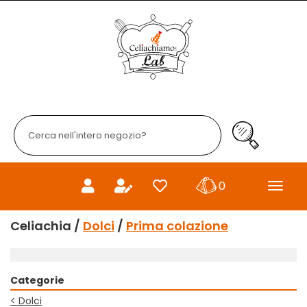
Passa
al
Celiachiamo
contenuto
principale
Cerca
Prodotto
Cerca Prodo
prodotti
0
inseriti
Celiachia /
Dolci
/
Prima colazione
Categorie
<
Dolci