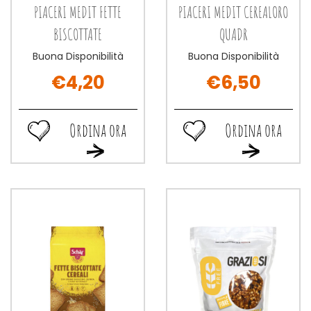
PIACERI MEDIT FETTE
PIACERI MEDIT CEREALORO
BISCOTTATE
QUADR
Buona Disponibilità
Buona Disponibilità
€4,20
€6,50
Ordina ora
Ordina ora
Ordina
Ordina
Ordina
Ordina
ora PIACERI
ora PIACERI
ora PIACERI
ora PIACERI
MEDIT
MEDIT
MEDIT
MEDIT
FETTE
CEREALORO
FETTE
CEREALORO
BISCOTTATE alla
QUADR alla
BISCOTTATE al
QUADR al
wishlist
wishlist
carrello
carrello