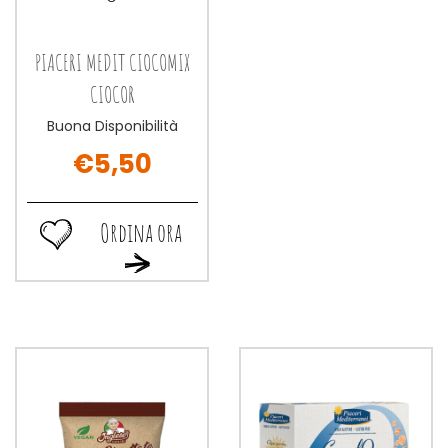
PIACERI MEDIT CIOCOMIX
CIOCOR
Buona Disponibilità
€5,50
Ordina ora
Ordina
Ordina
ora PIACERI
ora PIACERI
MEDIT
MEDIT
CIOCOMIX
CIOCOMIX
CIOCOR alla
CIOCOR al
wishlist
carrello