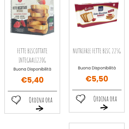
FETTE BISCOTTATE
NUTRIFREE FETTE BISC 225G
INTEGRALI220G
Buona Disponibilità
Buona Disponibilità
€5,50
€5,40
Ordina ora
Ordina ora
Ordina
Ordina
Ordina
Ordina
ora NUTRIFREE
ora FETTE
ora NUTRIFREE
ora FETTE
FETTE
BISCOTTATE
FETTE
BISCOTTATE
BISC
INTEGRALI220G alla
BISC
INTEGRALI220G al
225G alla
wishlist