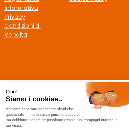
Informativa
Privacy
Condizioni di
Vendita
CELIACHIAMO.COM SRL
- VIA DELLA MAGLIANA, 183 00146
Roma (RM)
staff @ celiachiamo.com
|
Tel.: 065506174
| P.Iva:
10901621002 | Numero R.E.A.: 1212664