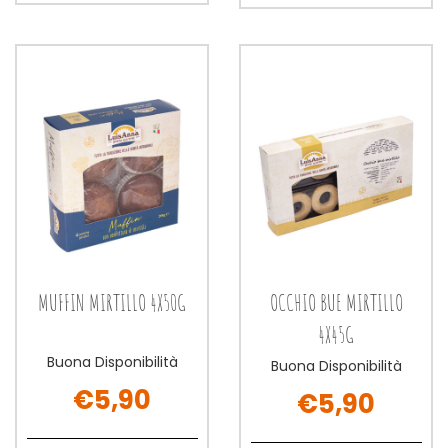
ora BACI
ora CROSTATI
DI
CONFETTURA
DI
CONFETTURA
DAMA
AMARE4PZ alla
DAMA
AMARE4PZ al
100G alla
wishlist
100G al
carrello
wishlist
carrello
MUFFIN MIRTILLO 4X50G
OCCHIO BUE MIRTILLO
4X45G
Buona Disponibilità
Buona Disponibilità
€5,90
€5,90