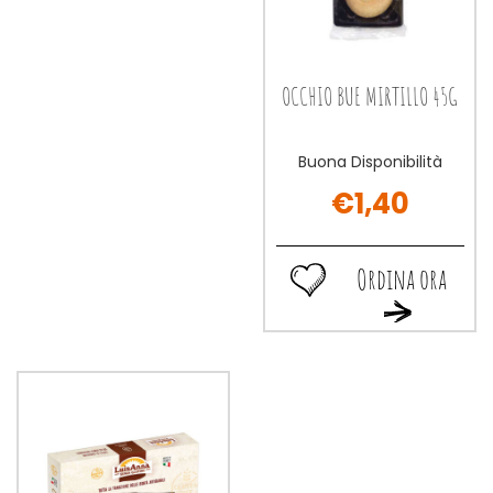
OCCHIO BUE MIRTILLO 45G
Buona Disponibilità
€1,40
Ordina ora
Ordina
Ordina
ora OCCHIO
ora OCCHIO
BUE
BUE
MIRTILLO
MIRTILLO
45G alla
45G al
wishlist
carrello