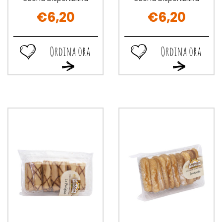
€6,20
€6,20
Ordina ora
Ordina ora
Ordina
Ordina
Ordina
Ordina
ora CROSTATINA
ora CANNONCINI
ora CROSTATINA
ora CANNONCI
CONFETTURA
CON
CONFETTURA
CON
ALB4X50G alla
CREMA
ALB4X50G al
CREMA
wishlist
NOCCIOLE
carrello
NOCCIOLE
200G
200G
(
(
4X
4X
50G
50G
) alla
) al
wishlist
carrello