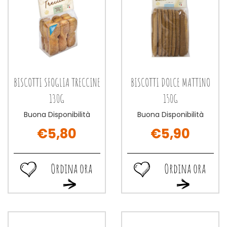
BISCOTTI SFOGLIA TRECCINE
BISCOTTI DOLCE MATTINO
130G
150G
Buona Disponibilità
Buona Disponibilità
€5,80
€5,90
Ordina ora
Ordina ora
Ordina
Ordina
Ordina
Ordina
ora BISCOTTI
ora BISCOTTI
ora BISCOTTI
ora BISCOTTI
SFOGLIA
DOLCE
SFOGLIA
DOLCE
TRECCINE
MATTINO
TRECCINE
MATTINO
130G alla
150G alla
130G al
150G al
wishlist
wishlist