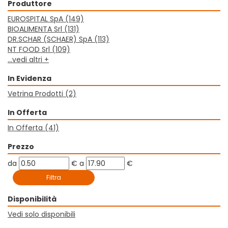
Produttore
EUROSPITAL SpA
(149)
BIOALIMENTA Srl
(131)
DR.SCHAR (SCHAER) SpA
(113)
NT FOOD Srl
(109)
...vedi altri +
In Evidenza
Vetrina Prodotti
(2)
In Offerta
In Offerta
(41)
Prezzo
filtra
filtra
da
€
a
€
da
a
Disponibilità
Vedi solo disponibili