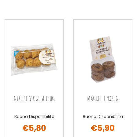
SFOGLIA
AL
SFOGLIA
AL
VENTAGLI
CIOCCOLATO
VENTAGLI
CIOCCOLATO
130G alla
130G alla
130G al
130G al
wishlist
wishlist
carrello
carrello
GIRELLE SFOGLIA 130G
MAGRETTE 9X20G
Buona Disponibilità
Buona Disponibilità
€5,80
€5,90