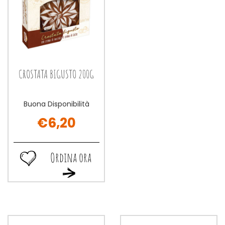
CROSTATA BIGUSTO 200G
Buona Disponibilità
€6,20
Ordina ora
Ordina
Ordina
ora CROSTATA
ora CROSTATA
BIGUSTO
BIGUSTO
200G alla
200G al
wishlist
carrello