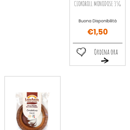
CIOKOROLL MONODOSE 35G
Buona Disponibilità
€1,50
Ordina ora
Ordina
Ordina
ora CIOKOROLL
ora CIOKOROL
MONODOSE
MONODOSE
35G alla
35G al
wishlist
carrello