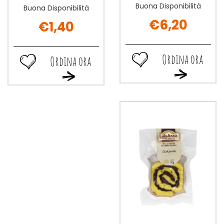
Buona Disponibilità
Buona Disponibilità
€6,20
€1,40
Ordina ora
Ordina ora
Ordina
Ordina
Ordina
Ordina
ora PARIGINE
ora MARGHERITE
ora PARIGINE
ora MARGHERITE
DI
ALBICOCCA
DI
ALBICOCCA
SFOGLIA
45G alla
SFOGLIA
45G al
160G alla
wishlist
160G al
carrello
wishlist
carrello