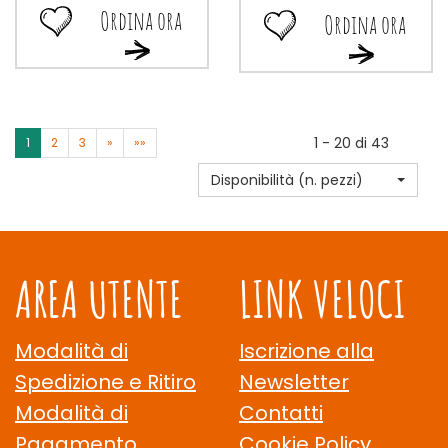
Ordina ora
Ordina ora
Ordina
Ordina
Ordina
Ordina
ora MUFFIN
ora OCCHIO
ora MUFFIN
ora OCCHIO
MIRTILLO
BUE
MIRTILLO
BUE
4X50G alla
MIRTILLO
4X50G al
MIRTILLO
wishlist
4X45G alla
carrello
4X45G al
wishlist
1 - 20 di 43
1
2
3
»
»»
carrello
Disponibilità (n. pezzi)
AREA UTENTE
LINK VELOCI
Modalità di
Iscrizione alla
Spedizione e Ritiro
Newsletter
Modalità di
Contatti
Pagamento
Cookie Policy