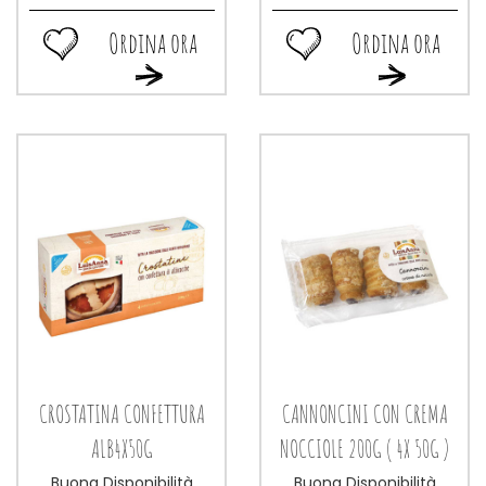
Ordina ora
Ordina ora
Ordina
Ordina
Ordina
Ordina
ora GIRELLE
ora MAGRETTE
ora GIRELLE
ora MAGRETTE
SFOGLIA
9X20G alla
SFOGLIA
9X20G al
130G alla
wishlist
130G al
carrello
wishlist
carrello
CROSTATINA CONFETTURA
CANNONCINI CON CREMA
ALB4X50G
NOCCIOLE 200G ( 4X 50G )
Buona Disponibilità
Buona Disponibilità