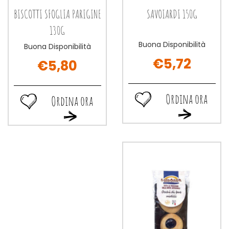
BISCOTTI SFOGLIA PARIGINE
SAVOIARDI 150G
130G
Buona Disponibilità
Buona Disponibilità
€5,72
€5,80
Ordina ora
Ordina ora
Ordina
Ordina
Ordina
Ordina
ora SAVOIARDI
ora BISCOTTI
ora SAVOIARDI
ora BISCOTTI
150G alla
SFOGLIA
150G al
SFOGLIA
wishlist
PARIGINE
carrello
PARIGINE
130G alla
130G al
wishlist
carrello