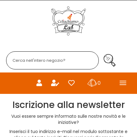
Passa
al
Celiachiamo
contenuto
principale
Cerca
Prodotto
Cerca Prodo
prodotti
0
inseriti
Iscrizione alla newsletter
Vuoi essere sempre informato sulle nostre novità e le
iniziative?
Inserisci il tuo indirizzo e-mail nel modulo sottostante e