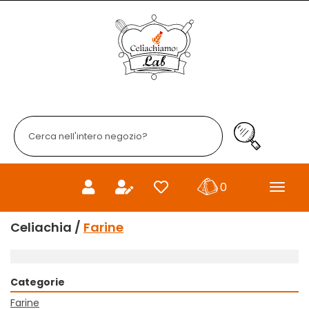
Passa
al
Celiachiamo
contenuto
principale
Cerca
Prodotto
Cerca Prodo
prodotti
0
inseriti
Celiachia /
Farine
Categorie
Farine