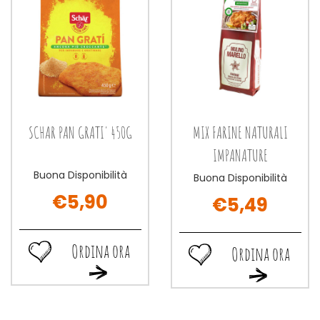
carrello
SCHAR PAN GRATI' 450G
MIX FARINE NATURALI
IMPANATURE
Buona Disponibilità
Buona Disponibilità
€5,90
€5,49
Ordina ora
Ordina ora
Ordina
Ordina
Ordina
Ordina
ora SCHAR
ora MIX
ora SCHAR
ora MIX
PAN
FARINE
PAN
FARINE
GRATI'
NATURALI
GRATI'
NATURALI
450G alla