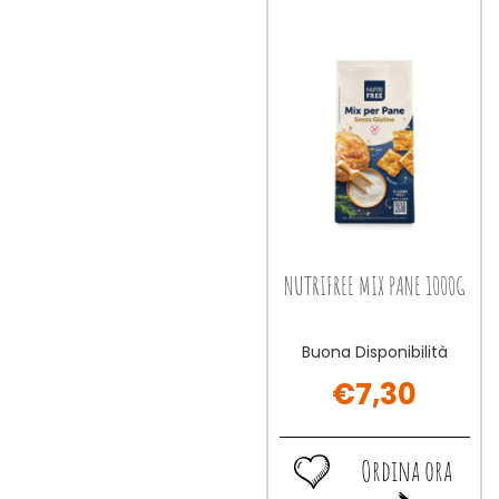
DOLCI
PANE
1KG alla
INTEGRALE alla
1KG al
INTEGRALE al
wishlist
wishlist
carrello
carrello
NUTRIFREE MIX PANE 1000G
Buona Disponibilità
€7,30
Ordina ora
Ordina