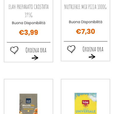
ELAH PREPARATO CROSTATA
NUTRIFREE MIX PIZZA 1000G
395G
Buona Disponibilità
Buona Disponibilità
€7,30
€3,99
Ordina ora
Ordina ora
Ordina
Ordina
Ordina
Ordina
ora NUTRIFREE
ora ELAH
ora NUTRIFREE
ora ELAH
MIX
PREPARATO
MIX
PREPARATO
PIZZA
CROSTATA
PIZZA
CROSTATA
1000G alla
395G alla
1000G al
395G al
wishlist
wishlist
carrello
carrello