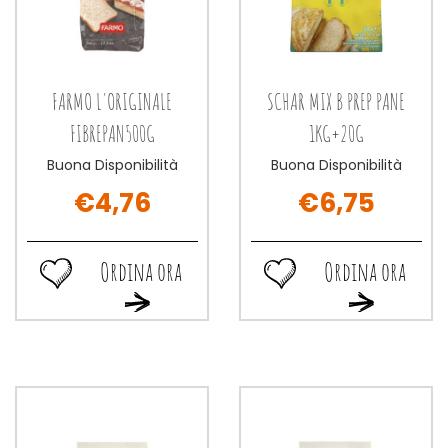
FARMO L'ORIGINALE
SCHAR MIX B PREP PANE
FIBREPAN500G
1KG+20G
Buona Disponibilità
Buona Disponibilità
€4,76
€6,75
Ordina ora
Ordina ora
Ordina
Ordina
Ordina
Ordina
ora FARMO
ora SCHAR
ora FARMO
ora SCHAR
L'ORIGINALE
MIX
L'ORIGINALE
MIX
FIBREPAN500G alla
B
FIBREPAN500G al
B
wishlist
PREP
carrello
PREP
PANE
PANE
1KG+20G alla
1KG+20G al
wishlist
carrello