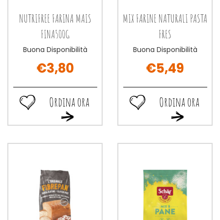
NUTRIFREE FARINA MAIS
MIX FARINE NATURALI PASTA
FINA500G
FRES
Buona Disponibilità
Buona Disponibilità
€3,80
€5,49
Ordina ora
Ordina ora
Ordina
Ordina
Ordina
Ordina
ora NUTRIFREE
ora MIX
ora NUTRIFREE
ora MIX
FARINA
FARINE
FARINA
FARINE
MAIS
NATURALI
MAIS
NATURALI
FINA500G alla
PASTA
FINA500G al
PASTA
wishlist
FRES alla
carrello
FRES al
wishlist
carrello