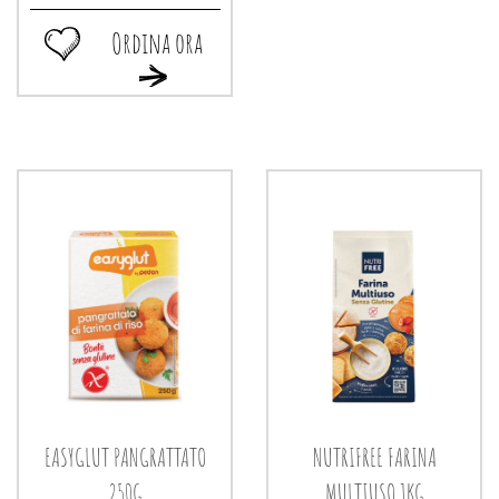
Ordina ora
Ordina
Ordina
ora SCHAR
ora SCHAR
MIX
MIX
C
C
FARINA
FARINA
TORTE/BISC alla
TORTE/BISC al
wishlist
carrello
EASYGLUT PANGRATTATO
NUTRIFREE FARINA
250G
MULTIUSO 1KG