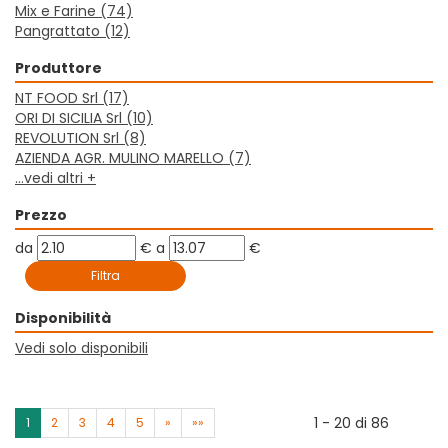
Mix e Farine
(74)
Pangrattato
(12)
Produttore
NT FOOD Srl
(17)
ORI DI SICILIA Srl
(10)
REVOLUTION Srl
(8)
AZIENDA AGR. MULINO MARELLO
(7)
...vedi altri +
Prezzo
filtra
filtra
da
€
a
€
da
a
Disponibilità
Vedi solo disponibili
1 - 20 di 86
1
2
3
4
5
»
»»