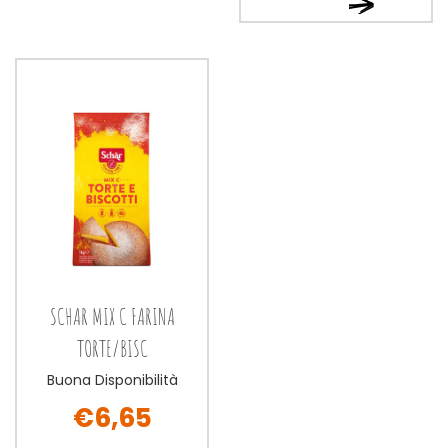
Ordina
ora NUTRIFREE
ora NUTRIFREE
MIX
MIX
PANE
PANE
1000G alla
1000G al
wishlist
carrello
SCHAR MIX C FARINA
TORTE/BISC
Buona Disponibilità
€6,65