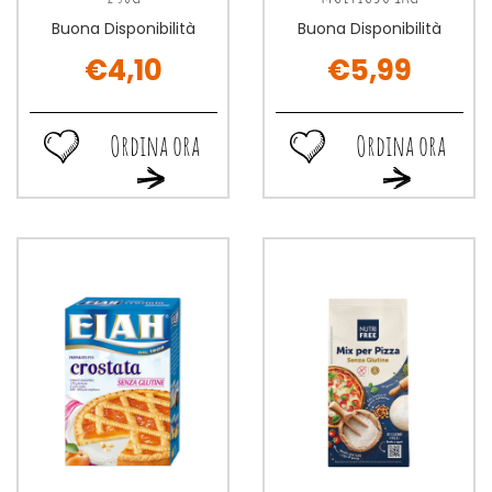
Buona Disponibilità
Buona Disponibilità
€4,10
€5,99
Ordina ora
Ordina ora
Ordina
Ordina
Ordina
Ordina
ora EASYGLUT
ora NUTRIFREE
ora EASYGLUT
ora NUTRIFREE
PANGRATTATO
FARINA
PANGRATTATO
FARINA
250G alla
MULTIUSO
250G al
MULTIUSO
wishlist
1KG alla
carrello
1KG al
wishlist
carrello