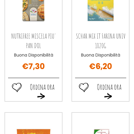
NUTRIFREE MISCELA PIU'
SCHAR MIX IT FARINA UNIV
PAN DOL
1020G
Buona Disponibilità
Buona Disponibilità
€7,30
€6,20
Ordina ora
Ordina ora
Ordina
Ordina
Ordina
Ordina
ora NUTRIFREE
ora SCHAR
ora NUTRIFREE
ora SCHAR
MISCELA
MIX
MISCELA
MIX
PIU'
IT
PIU'
IT
PAN
FARINA
PAN
FARINA
DOL alla
UNIV
DOL al
UNIV
wishlist
1020G alla
carrello
1020G al
wishlist