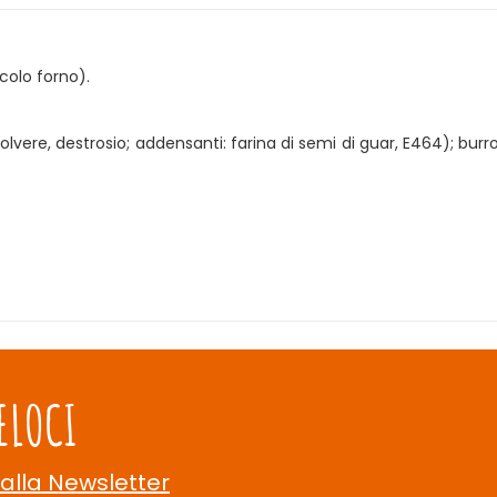
colo forno).
 polvere, destrosio; addensanti: farina di semi di guar, E464); bu
ELOCI
 alla Newsletter