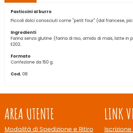
Pasticcini al burro
Piccoli dolci conosciuti come "petit four" (dal francese, pic
Ingredienti
Farina senza glutine (farina di riso, amido di mais, latte in
E202.
Formato
Confezione da 150 g.
Cod.
08
AREA UTENTE
LINK V
Modalità di Spedizione e Ritiro
Iscrizione