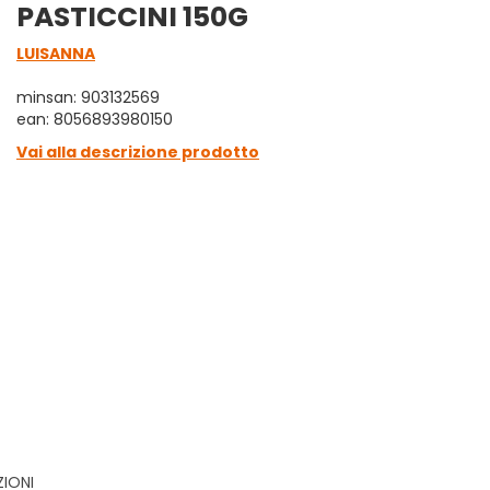
PASTICCINI 150G
LUISANNA
minsan: 903132569
ean: 8056893980150
Vai alla descrizione prodotto
ZIONI