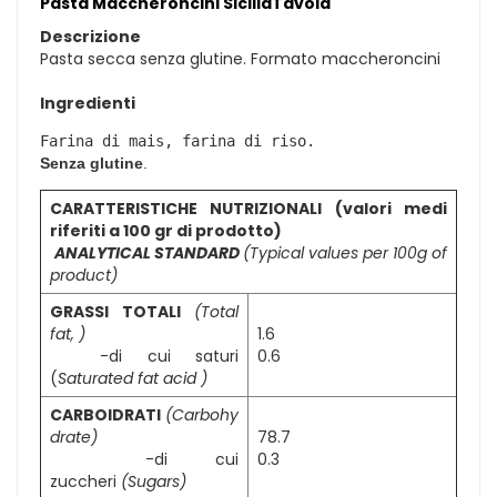
Pasta Maccheroncini SiciliaTavola
Descrizione
Pasta secca senza glutine. Formato maccheroncini
Ingredienti
Senza
glutine
.
CARATTERISTICHE NUTRIZIONALI (valori medi
riferiti a 100 gr di prodotto)
ANALYTICAL STANDARD
(Typical values per 100g of
product)
GRASSI TOTALI
(Total
fat, )
1.6
-di cui saturi
0.6
(
Saturated fat acid )
CARBOIDRATI
(
Carbohy
drate)
78.7
-di cui
0.3
zuccheri
(Sugars)