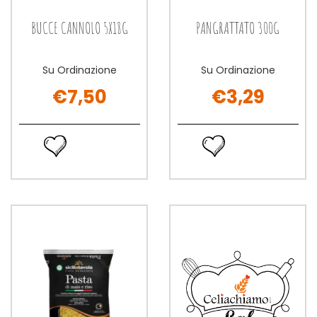
BUCCE CANNOLO 5X18G
PANGRATTATO 300G
Su Ordinazione
Su Ordinazione
€7,50
€3,29
BUCCE
PANGRATT
CANNOLO
300G non
Ordina
Ordina
5X18G non
è
ora BUCCE
ora PANGRATTATO
è
disponibile
CANNOLO
300G alla
disponibile
5X18G alla
wishlist
wishlist