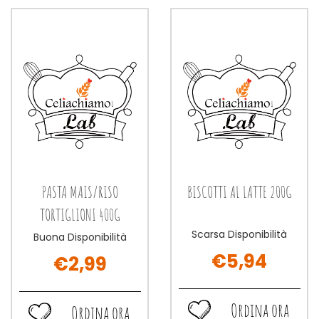
carrello
PENNE
400G alla
400G al
wishlist
carrello
PASTA MAIS/RISO
BISCOTTI AL LATTE 200G
TORTIGLIONI 400G
Scarsa Disponibilità
Buona Disponibilità
€5,94
€2,99
Ordina ora
Ordina ora