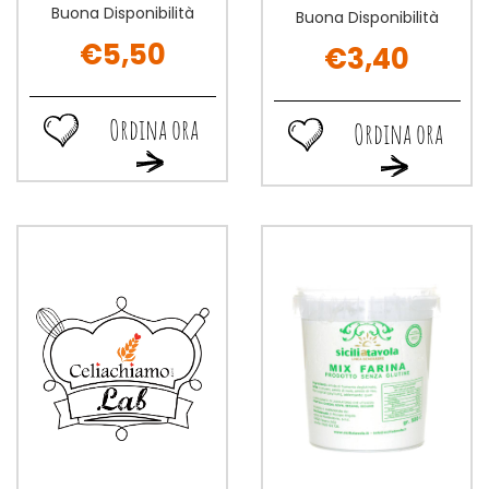
Buona Disponibilità
Buona Disponibilità
€5,50
€3,40
Ordina ora
Ordina ora
Ordina
Ordina
Ordina
Ordina
ora GRISSINI
ora PASTINA
ora GRISSINI
ora PASTINA
120G alla
FILINI
120G al
FILINI
wishlist
MAIS/RISO
carrello
MAIS/RISO
500G alla
500G al
wishlist
carrello