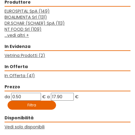
Produttore
EUROSPITAL SpA
(149)
BIOALIMENTA Srl
(131)
DR.SCHAR (SCHAER) SpA
(113)
NT FOOD Srl
(109)
...vedi altri +
In Evidenza
Vetrina Prodotti
(2)
In Offerta
In Offerta
(41)
Prezzo
filtra
filtra
da
€
a
€
da
a
Disponibilità
Vedi solo disponibili