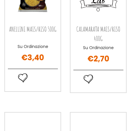
ANELLINI MAIS/RISO 500G
CALAMARATA MAIS/RISO
400G
Su Ordinazione
Su Ordinazione
€3,40
€2,70
ANELLINI
CALAMARA
MAIS/RISO
MAIS/RISO
Ordina
Ordina
500G non
400G non
ora ANELLINI
ora CALAMARATA
è
è
MAIS/RISO
MAIS/RISO
disponibile
disponibile
500G alla
400G alla
wishlist
wishlist