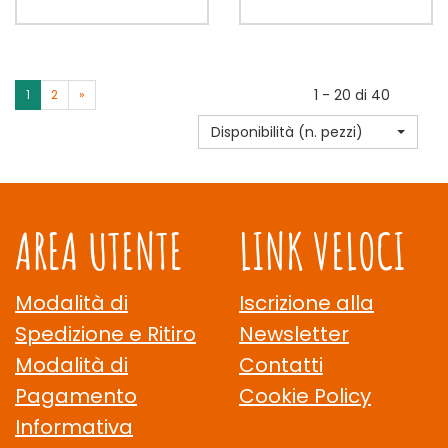
400G non
400G non
ora GNOCCHETTI
ora MACCHERONI
è
è
MAIS/RISO
MAIS/RISO
disponibile
disponibile
400G alla
400G alla
wishlist
wishlist
1 - 20 di 40
1
2
»
Disponibilità (n. pezzi)
AREA UTENTE
LINK VELOCI
Modalità di
Iscrizione alla
Spedizione e Ritiro
Newsletter
Modalità di
Contatti
Pagamento
Cookie Policy
Informativa