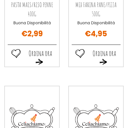
PASTA MAIS/RISO PENNE
MIX FARINA PANE/PIZZA
400G
500G
Buona Disponibilità
Buona Disponibilità
€2,99
€4,95
Ordina ora
Ordina ora
Ordina
Ordina
Ordina
Ordina
ora PASTA
ora MIX
ora PASTA
ora MIX
MAIS/RISO
FARINA
MAIS/RISO
FARINA
PENNE
PANE/PIZZA
PENNE
PANE/PIZZA
400G alla
500G alla
400G al
500G al
wishlist
wishlist
carrello
carrello