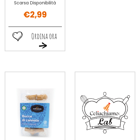
Scarsa Disponibilità
€2,99
Ordina ora
Ordina
Ordina
ora PASTA
ora PASTA
MAIS/RISO
MAIS/RISO
MACCHERONCINI
MACCHERONCINI
400G alla
400G al
wishlist
carrello