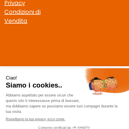
Privacy
Condizioni di
Vendita
CELIACHIAMO.COM SRL
- VIA DELLA MAGLIANA, 183 00146
Roma (RM)
staff @ celiachiamo.com
|
Tel.: 065506174
| P.Iva:
10901621002 | Numero R.E.A.: 1212664
Powered by
Prenofa