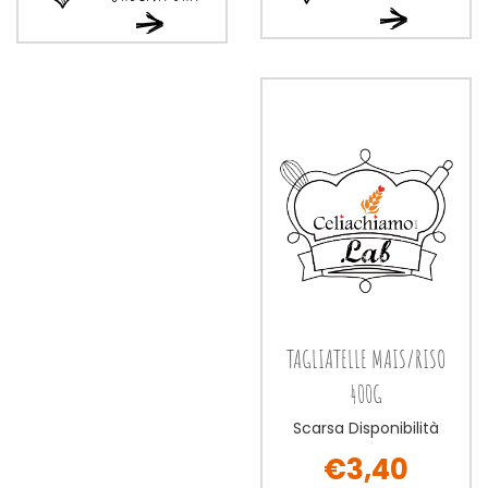
Ordina
Ordina
Ordina
Ordina
ora BISCOTTI
ora PASTA
ora BISCOTTI
ora PASTA
AL
MAIS/RISO
AL
MAIS/RISO
LATTE
TORTIGLIONI
LATTE
TORTIGLIONI
200G alla
400G alla
200G al
400G al
wishlist
wishlist
carrello
carrello
TAGLIATELLE MAIS/RISO
400G
Scarsa Disponibilità
€3,40