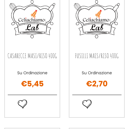
CASARECCE MASI/RISO 400G
FUSILLI MAIS/RISO 400G
Su Ordinazione
Su Ordinazione
€5,45
€2,70
CASARECCE
FUSILLI
MASI/RISO
MAIS/RISO
Ordina
Ordina
400G non
400G non
ora CASARECCE
ora FUSILLI
è
è
MASI/RISO
MAIS/RISO
disponibile
disponibile
400G alla
400G alla