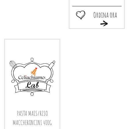
Ordina ora
Ordina
Ordina
ora TAGLIATELLE
ora TAGLIATEL
MAIS/RISO
MAIS/RISO
400G alla
400G al
wishlist
carrello
PASTA MAIS/RISO
MACCHERONCINI 400G