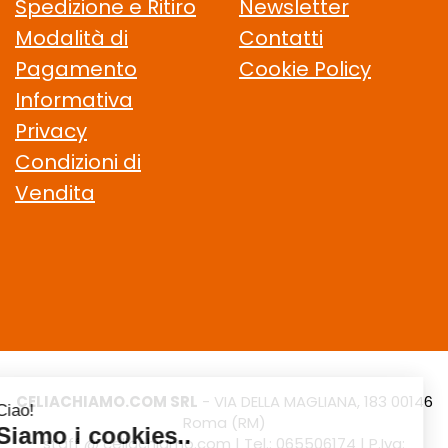
Spedizione e Ritiro
Newsletter
Modalità di
Contatti
Pagamento
Cookie Policy
Informativa
Privacy
Condizioni di
Vendita
CELIACHIAMO.COM SRL
- VIA DELLA MAGLIANA, 183 00146
Roma (RM)
staff @ celiachiamo.com
|
Tel.: 065506174
| P.Iva: