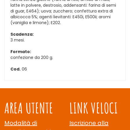
latte in polvere, destrosio, addensanti: farina di semi
di guar, E464); uova; zucchero; confettura extra di
albicocca 5%; agenti lievitanti: E450i, E500ii; aromi
(vaniglia e limone); E202.
Scadenza:
3 mesi.
Formato:
confezione da 200 g.
Cod.
06
AREA UTENTE
LINK VELOCI
Modalità di
Iscrizione alla