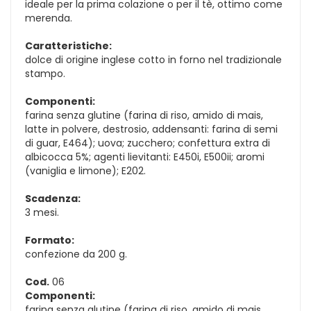
ideale per la prima colazione o per il tè, ottimo come
merenda.
Caratteristiche:
dolce di origine inglese cotto in forno nel tradizionale
stampo.
Componenti:
farina senza glutine (farina di riso, amido di mais,
latte in polvere, destrosio, addensanti: farina di semi
di guar, E464); uova; zucchero; confettura extra di
albicocca 5%; agenti lievitanti: E450i, E500ii; aromi
(vaniglia e limone); E202.
Scadenza:
3 mesi.
Formato:
confezione da 200 g.
Cod.
06
Componenti:
farina senza glutine (farina di riso, amido di mais,