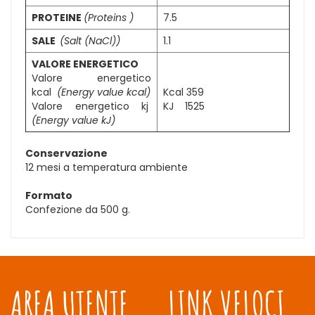
PROTEINE
(Proteins )
7.5
SALE
(Salt (NaCl))
1.1
VALORE ENERGETICO
Valore energetico
kcal
(Energy value kcal)
Kcal 359
Valore energetico kj
KJ 1525
(Energy value kJ)
Conservazione
12 mesi a temperatura ambiente
Formato
Confezione da 500 g.
AREA UTENTE
LINK VELOCI