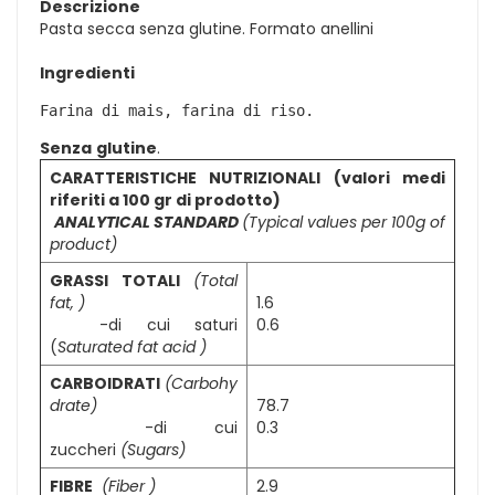
Descrizione
Pasta secca senza glutine. Formato anellini
Ingredienti
Farina di mais, farina di riso.
Senza
glutine
.
CARATTERISTICHE NUTRIZIONALI (valori medi
riferiti a 100 gr di prodotto)
ANALYTICAL STANDARD
(Typical values per 100g of
product)
GRASSI TOTALI
(Total
fat, )
1.6
-di cui saturi
0.6
(
Saturated fat acid )
CARBOIDRATI
(
Carbohy
drate)
78.7
-di cui
0.3
zuccheri
(Sugars)
FIBRE
(Fiber )
2.9