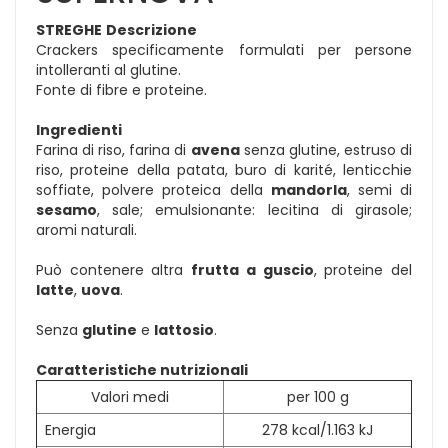
STREGHE
Descrizione
Crackers specificamente formulati per persone
intolleranti al glutine.
Fonte di fibre e proteine.
Ingredienti
Farina di riso, farina di
avena
senza glutine, estruso di
riso, proteine della patata, buro di karité, lenticchie
soffiate, polvere proteica della
mandorla
, semi di
sesamo
, sale; emulsionante: lecitina di girasole;
aromi naturali.
Può contenere altra
frutta a guscio
, proteine del
latte
,
uova
.
Senza
glutine
e
lattosio
.
Caratteristiche nutrizionali
Valori medi
per 100 g
Energia
278 kcal/1.163 kJ