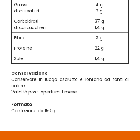
Grassi
4 g
di cui saturi
2 g
Carboidrati
37 g
di cui zuccheri
1,4 g
Fibre
3 g
Proteine
22 g
Sale
1,4 g
Conservazione
Conservare in luogo asciutto e lontano da fonti di
calore.
Validità post-apertura: 1 mese.
Formato
Confezione da 150 g.