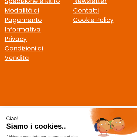
Spedizione e Ritiro
Newsletter
Modalità di
Contatti
Pagamento
Cookie Policy
Informativa
Privacy
Condizioni di
Vendita
CELIACHIAMO.COM SRL
- VIA DELLA MAGLIANA, 183 00146
Roma (RM)
staff @ celiachiamo.com
|
Tel.: 065506174
| P.Iva: