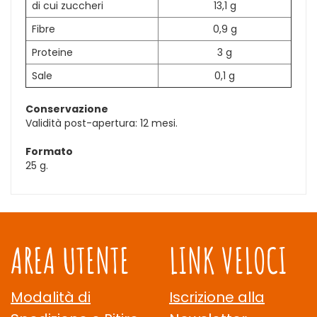
di cui zuccheri
13,1 g
Fibre
0,9 g
Proteine
3 g
Sale
0,1 g
Conservazione
Validità post-apertura: 12 mesi.
Formato
25 g.
AREA UTENTE
LINK VELOCI
Modalità di
Iscrizione alla