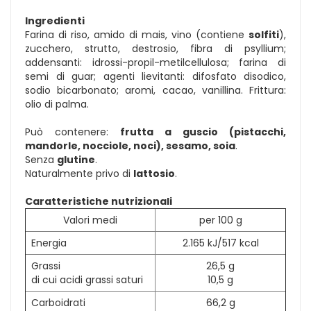
Ingredienti
Farina di riso, amido di mais, vino (contiene
solfiti
),
zucchero, strutto, destrosio, fibra di psyllium;
addensanti: idrossi-propil-metilcellulosa; farina di
semi di guar; agenti lievitanti: difosfato disodico,
sodio bicarbonato; aromi, cacao, vanillina. Frittura:
olio di palma.
Può contenere:
frutta a guscio (pistacchi,
mandorle, nocciole, noci), sesamo, soia
.
Senza
glutine
.
Naturalmente privo di
lattosio
.
Caratteristiche nutrizionali
Valori medi
per 100 g
Energia
2.165 kJ/517 kcal
Grassi
26,5 g
di cui acidi grassi saturi
10,5 g
Carboidrati
66,2 g