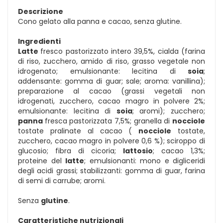
Descrizione
Cono gelato alla panna e cacao, senza glutine.
Ingredienti
Latte
fresco pastorizzato intero 39,5%, cialda (farina
di riso, zucchero, amido di riso, grasso vegetale non
idrogenato; emulsionante: lecitina di
soia
;
addensante: gomma di guar; sale; aroma: vanillina);
preparazione al cacao (grassi vegetali non
idrogenati, zucchero, cacao magro in polvere 2%;
emulsionante: lecitina di
soia
; aromi); zucchero;
panna
fresca pastorizzata 7,5%; granella di
nocciole
tostate pralinate al cacao (
nocciole
tostate,
zucchero, cacao magro in polvere 0,6 %); sciroppo di
glucosio; fibra di cicoria;
lattosio
; cacao 1,3%;
proteine del
latte
; emulsionanti: mono e digliceridi
degli acidi grassi; stabilizzanti: gomma di guar, farina
di semi di carrube; aromi.
Senza
glutine
.
Caratteristiche nutrizionali