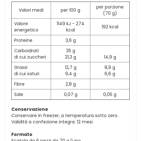
per porzione
Valori medi
per 100 g
(70 g)
Valore
1149 kJ - 274
192 kcal
energetico
kcal
Proteine
3,6 g
Carboidrati
35 g
di cui zuccheri
21,3 g
14,9 g
Grassi
12,7 g
8,9 g
di cui saturi
9,4 g
6,6 g
Fibre
2,8 g
Sale
0,07 g
0,05 g
Conservazione
Conservare in freezer, a temperatura sotto zero.
Validità a confezione integra: 12 mesi.
Formato
Scatola da 6 pezzi da 70 g l'uno.