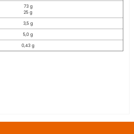
73 g
25 g
3,5 g
5,0 g
0,43 g