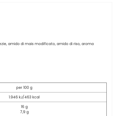
spezie, amido di mais modificato, amido di riso, aroma
per 100 g
1.946 kJ/463 kcal
16 g
7,9 g