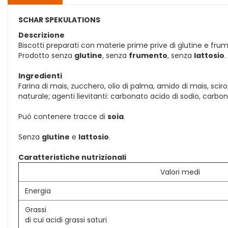
SCHAR SPEKULATIONS
Descrizione
Biscotti preparati con materie prime prive di glutine e fru
Prodotto senza
glutine
, senza
frumento
, senza
lattosio
.
Ingredienti
Farina di mais, zucchero, olio di palma, amido di mais, scir
naturale; agenti lievitanti: carbonato acido di sodio, carb
Può contenere tracce di
soia
.
Senza
glutine
e
lattosio
.
Caratteristiche nutrizionali
Valori medi
Energia
Grassi
di cui acidi grassi saturi