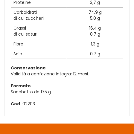
Proteine
3,7 g
Carboidrati
74,9 g
di cui zuccheri
5,0 g
Grassi
16,4 g
di cui saturi
8,7 g
Fibre
1,3 g
Sale
0,7 g
Conservazione
Validità a confezione integra: 12 mesi.
Formato
Sacchetto da 175 g.
Cod.
02203