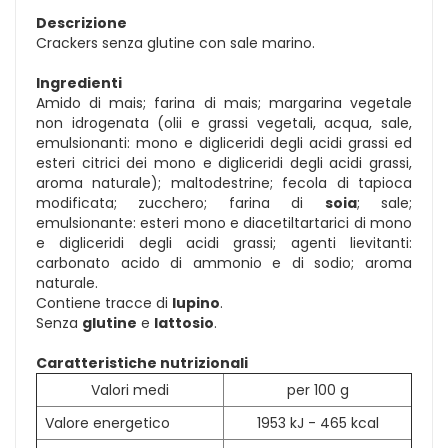
Descrizione
Crackers senza glutine con sale marino.
Ingredienti
Amido di mais; farina di mais; margarina vegetale
non idrogenata (olii e grassi vegetali, acqua, sale,
emulsionanti: mono e digliceridi degli acidi grassi ed
esteri citrici dei mono e digliceridi degli acidi grassi,
aroma naturale); maltodestrine; fecola di tapioca
modificata; zucchero; farina di
soia
; sale;
emulsionante: esteri mono e diacetiltartarici di mono
e digliceridi degli acidi grassi; agenti lievitanti:
carbonato acido di ammonio e di sodio; aroma
naturale.
Contiene tracce di
lupino
.
Senza
glutine
e
lattosio
.
Caratteristiche nutrizionali
Valori medi
per 100 g
Valore energetico
1953 kJ - 465 kcal