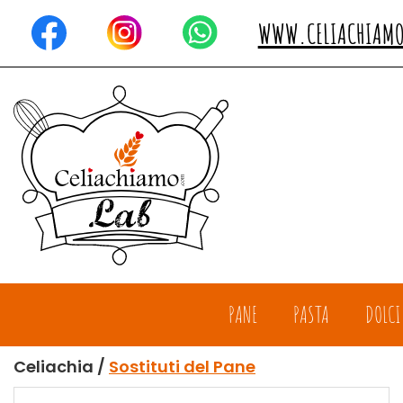
Passa
al
WWW.CELIACHIAM
contenuto
principale
Celiachiamo
PANE
PASTA
DOLCI
Celiachia /
Sostituti del Pane