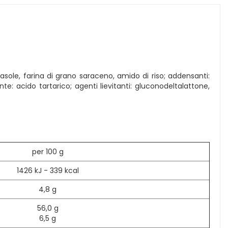
irasole, farina di grano saraceno, amido di riso; addensanti:
nte: acido tartarico; agenti lievitanti: gluconodeltalattone,
per 100 g
1426 kJ - 339 kcal
4,8 g
56,0 g
6,5 g