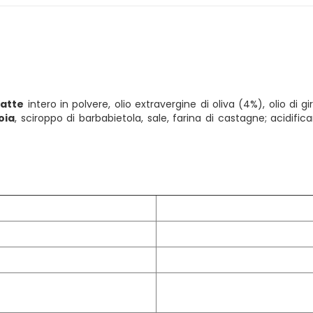
latte
intero in polvere, olio extravergine di oliva (4%), olio di g
oia
, sciroppo di barbabietola, sale, farina di castagne; acidifica