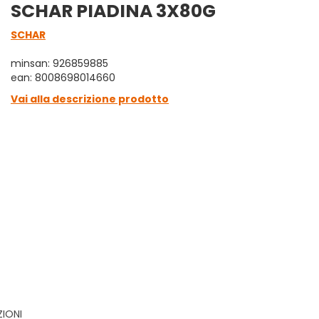
SCHAR PIADINA 3X80G
SCHAR
minsan: 926859885
ean: 8008698014660
Vai alla descrizione prodotto
ZIONI