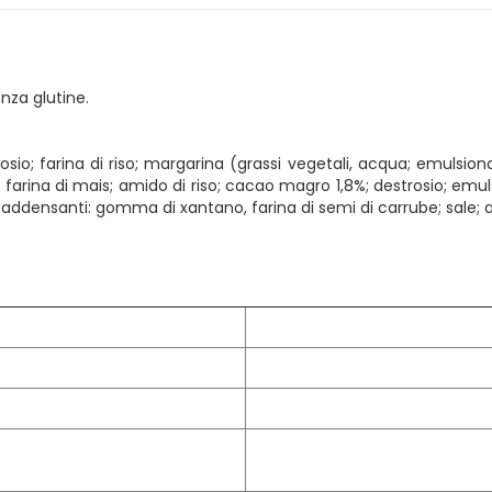
nza glutine.
tosio; farina di riso; margarina (grassi vegetali, acqua; emulsio
 farina di mais; amido di riso; cacao magro 1,8%; destrosio; emuls
o; addensanti: gomma di xantano, farina di semi di carrube; sale; 