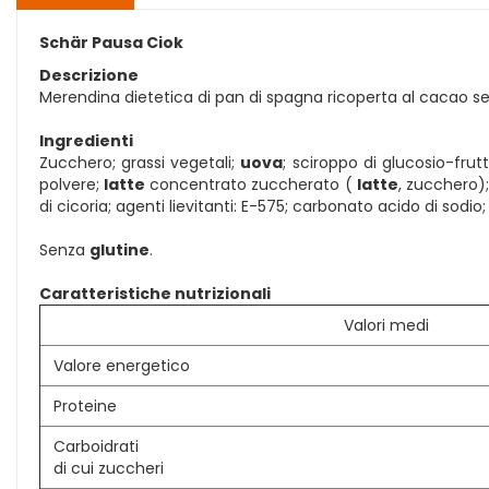
Schär Pausa Ciok
Descrizione
Merendina dietetica di pan di spagna ricoperta al cacao se
Ingredienti
Zucchero; grassi vegetali;
uova
; sciroppo di glucosio-frut
polvere;
latte
concentrato zuccherato (
latte
, zucchero);
di cicoria; agenti lievitanti: E-575; carbonato acido di sodi
Senza
glutine
.
Caratteristiche nutrizionali
Valori medi
Valore energetico
Proteine
Carboidrati
di cui zuccheri