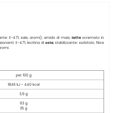
nante: E-471; sale, aromi); amido di mais;
latte
scremato in
ionanti: E-471; lecitina di
soia
; stabilizzante: sorbitolo; fibra
aromi.
per 100 g
1845 kJ - 440 kcal
3,9 g
63 g
35 g