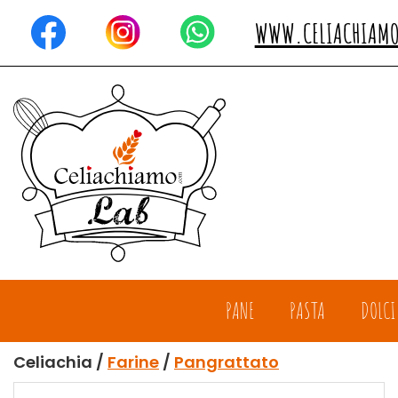
Passa
al
WWW.CELIACHIAM
contenuto
principale
Celiachiamo
PANE
PASTA
DOLCI
Celiachia /
Farine
/
Pangrattato