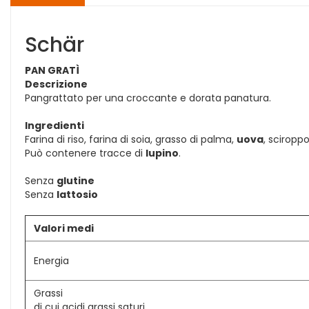
Schär
PAN GRATÌ
Descrizione
Pangrattato per una croccante e dorata panatura.
Ingredienti
Farina di riso, farina di soia, grasso di palma,
uova
, sciroppo
Può contenere tracce di
lupino
.
Senza
glutine
Senza
lattosio
Valori medi
Energia
Grassi
di cui acidi grassi saturi