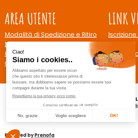
AREA UTENTE
LINK V
Modalità di Spedizione e Ritiro
Iscrizione
Modalità di Pagamento
Contatti
Informativa Privacy
Cookie Po
Condizioni di Vendita
CE
staff @ ce
Powered by
Prenofa