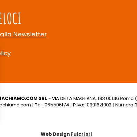
ELOCI
 alla Newsletter
licy
LIACHIAMO.COM SRL
- VIA DELLA MAGLIANA, 183 00146 Roma 
liachiamo.com
|
Tel.: 065506174
| P.Iva: 10901621002 | Numero R.
Web Design
Fulcri srl