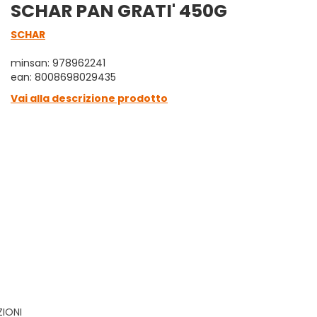
SCHAR PAN GRATI' 450G
SCHAR
minsan: 978962241
ean: 8008698029435
Vai alla descrizione prodotto
ZIONI