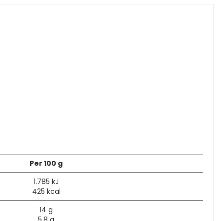
Per 100 g
1.785 kJ
425 kcal
14 g
5,8 g