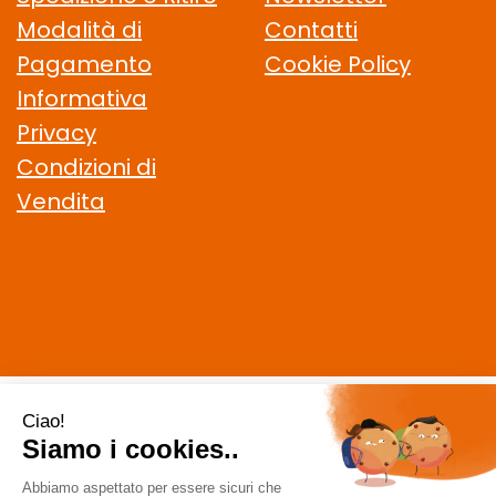
Modalità di
Contatti
Pagamento
Cookie Policy
Informativa
Privacy
Condizioni di
Vendita
CELIACHIAMO.COM SRL
- VIA DELLA MAGLIANA, 183 00146
Roma (RM)
staff @ celiachiamo.com
|
Tel.: 065506174
| P.Iva: