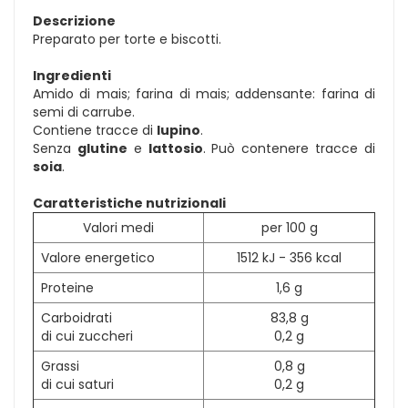
Descrizione
Preparato per torte e biscotti.
Ingredienti
Amido di mais; farina di mais; addensante: farina di
semi di carrube.
Contiene tracce di
lupino
.
Senza
glutine
e
lattosio
. Può contenere tracce di
soia
.
Caratteristiche nutrizionali
Valori medi
per 100 g
Valore energetico
1512 kJ - 356 kcal
Proteine
1,6 g
Carboidrati
83,8 g
di cui zuccheri
0,2 g
Grassi
0,8 g
di cui saturi
0,2 g