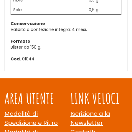
Fibre
6,3 g
Sale
0,5 g
Conservazione
Validità a confezione integra: 4 mesi.
Formato
Blister da 150 g.
Cod.
01044
AREA UTENTE
LINK VELOCI
Modalità di
Iscrizione alla
Spedizione e Ritiro
Newsletter