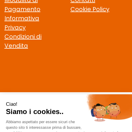
Modalità di
Contatti
Pagamento
Cookie Policy
Informativa
Privacy
Condizioni di
Vendita
CELIACHIAMO.COM SRL
- VIA DELLA MAGLIANA, 183 00146
Roma (RM)
staff @ celiachiamo.com
|
Tel.: 065506174
| P.Iva:
10901621002 | Numero R.E.A.: 1212664