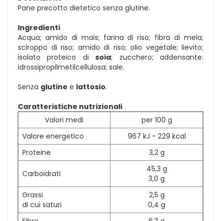
Pane precotto dietetico senza glutine.
Ingredienti
Acqua; amido di mais; farina di riso; fibra di mela;
sciroppo di riso; amido di riso; olio vegetale; lievito;
isolato proteico di
soia
; zucchero; addensante:
idrossipropilmetilcellulosa; sale.
Senza
glutine
e
lattosio
.
Caratteristiche nutrizionali
Valori medi
per 100 g
Valore energetico
967 kJ - 229 kcal
Proteine
3,2 g
45,3 g
Carboidrati
3,0 g
Grassi
2,5 g
di cui saturi
0,4 g