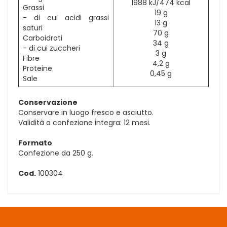
1988 kJ/474 kcal
Grassi
19 g
- di cui acidi grassi
13 g
saturi
70 g
Carboidrati
34 g
- di cui zuccheri
3 g
Fibre
4,2 g
Proteine
0,45 g
Sale
Conservazione
Conservare in luogo fresco e asciutto.
Validità a confezione integra: 12 mesi.
Formato
Confezione da 250 g.
Cod.
100304