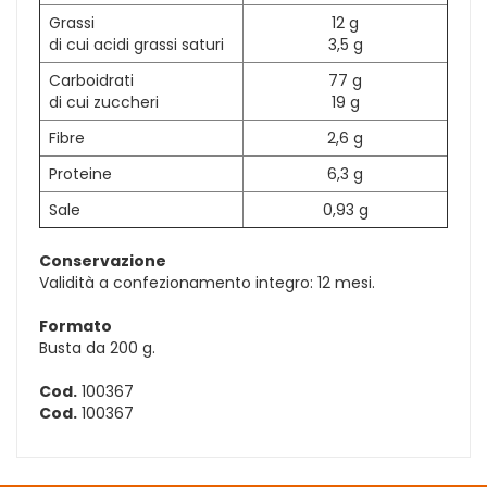
Grassi
12 g
di cui acidi grassi saturi
3,5 g
Carboidrati
77 g
di cui zuccheri
19 g
Fibre
2,6 g
Proteine
6,3 g
Sale
0,93 g
Conservazione
Validità a confezionamento integro: 12 mesi.
Formato
Busta da 200 g.
Cod.
100367
Cod.
100367