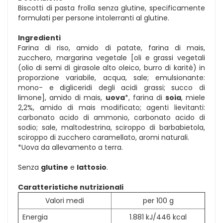
Biscotti di pasta frolla senza glutine, specificamente
formulati per persone intolerranti al glutine.
Ingredienti
Farina di riso, amido di patate, farina di mais,
zucchero, margarina vegetale [oli e grassi vegetali
(olio di semi di girasole alto oleico, burro di karitè) in
proporzione variabile, acqua, sale; emulsionante:
mono- e digliceridi degli acidi grassi; succo di
limone], amido di mais,
uova
*, farina di
soia
, miele
2,2%, amido di mais modificato; agenti lievitanti:
carbonato acido di ammonio, carbonato acido di
sodio; sale, maltodestrina, sciroppo di barbabietola,
sciroppo di zucchero caramellato, aromi naturali.
*Uova da allevamento a terra.
Senza
glutine
e
lattosio
.
Caratteristiche nutrizionali
Valori medi
per 100 g
Energia
1.881 kJ/446 kcal