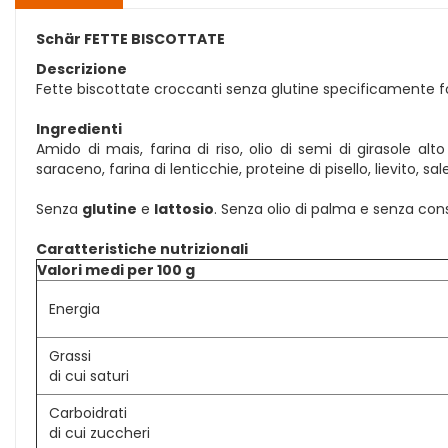
Schär FETTE BISCOTTATE
Descrizione
Fette biscottate croccanti senza glutine specificamente form
Ingredienti
Amido di mais, farina di riso, olio di semi di girasole alto
saraceno, farina di lenticchie, proteine di pisello, lievito, s
Senza
glutine
e
lattosio
. Senza olio di palma e senza con
Caratteristiche nutrizionali
Valori medi per 100 g
Energia
Grassi
di cui saturi
Carboidrati
di cui zuccheri