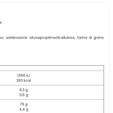
e.
iso; addensante: idrossipropilmetilcellulosa; farina di grano
1.656 kJ
393 kcal
6,3 g
0,6 g
76 g
4,4 g