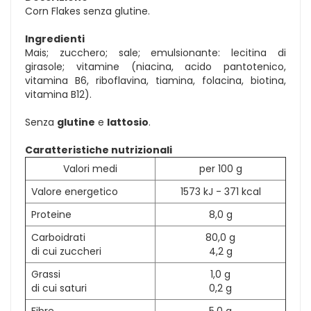
Corn Flakes senza glutine.
Ingredienti
Mais; zucchero; sale; emulsionante: lecitina di
girasole; vitamine (niacina, acido pantotenico,
vitamina B6, riboflavina, tiamina, folacina, biotina,
vitamina B12).
Senza
glutine
e
lattosio
.
Caratteristiche nutrizionali
Valori medi
per 100 g
Valore energetico
1573 kJ - 371 kcal
Proteine
8,0 g
Carboidrati
80,0 g
di cui zuccheri
4,2 g
Grassi
1,0 g
di cui saturi
0,2 g