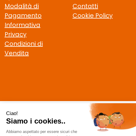
Modalità di
Contatti
Pagamento
Cookie Policy
Informativa
Privacy
Condizioni di
Vendita
CELIACHIAMO.COM SRL
- VIA DELLA MAGLIANA, 183 00146
Roma (RM)
staff @ celiachiamo.com
|
Tel.: 065506174
| P.Iva:
10901621002 | Numero R.E.A.: 1212664