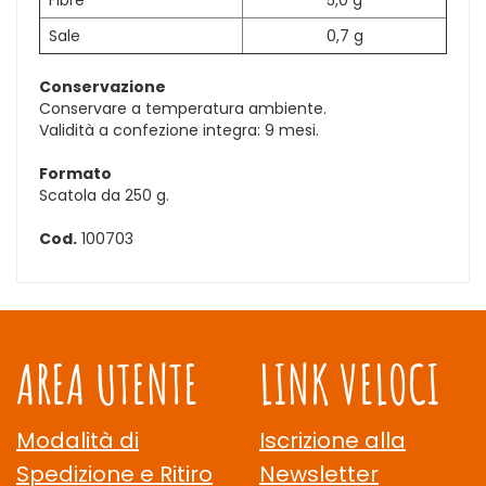
Fibre
5,0 g
Sale
0,7 g
Conservazione
Conservare a temperatura ambiente.
Validità a confezione integra: 9 mesi.
Formato
Scatola da 250 g.
Cod.
100703
AREA UTENTE
LINK VELOCI
Modalità di
Iscrizione alla
Spedizione e Ritiro
Newsletter