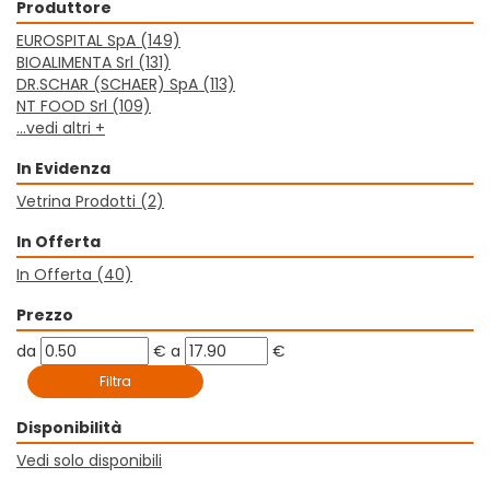
Produttore
EUROSPITAL SpA
(149)
BIOALIMENTA Srl
(131)
DR.SCHAR (SCHAER) SpA
(113)
NT FOOD Srl
(109)
...vedi altri +
In Evidenza
Vetrina Prodotti
(2)
In Offerta
In Offerta
(40)
Prezzo
filtra
filtra
da
€
a
€
da
a
Disponibilità
Vedi solo disponibili