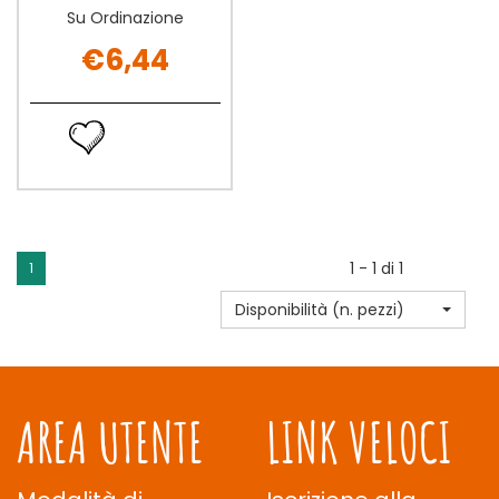
Su Ordinazione
€6,44
AMANDO
BISCOTTO
Ordina
GELATO
ora AMANDO
FRUT4PZ non
BISCOTTO
è
GELATO
disponibile
FRUT4PZ alla
wishlist
1 - 1 di 1
1
Disponibilità (n. pezzi)
AREA UTENTE
LINK VELOCI