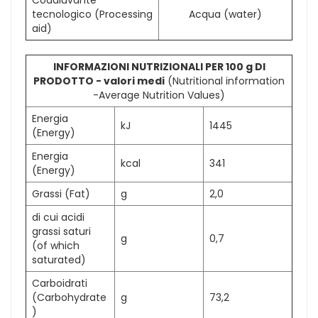
Coadiuvante
tecnologico (Processing
Acqua (water)
aid)
INFORMAZIONI NUTRIZIONALI PER 100 g DI
PRODOTTO - valori medi
(Nutritional information
-Average Nutrition Values)
Energia
kJ
1445
(Energy)
Energia
kcal
341
(Energy)
Grassi (Fat)
g
2,0
di cui acidi
grassi saturi
g
0,7
(of which
saturated)
Carboidrati
(Carbohydrate
g
73,2
)