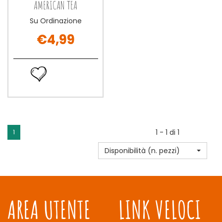
AMERICAN TEA
Su Ordinazione
€4,99
RADICAL
BREWERY
Ordina
AMERICAN
ora RADICAL
TEA non
BREWERY
è
AMERICAN
disponibile
TEA alla
wishlist
1 - 1 di 1
1
Disponibilità (n. pezzi)
AREA UTENTE
LINK VELOCI