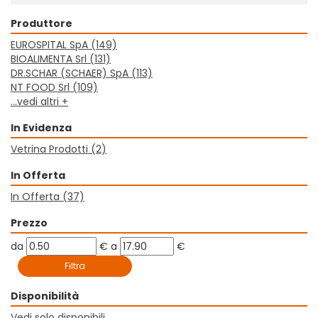
Produttore
EUROSPITAL SpA
(149)
BIOALIMENTA Srl
(131)
DR.SCHAR (SCHAER) SpA
(113)
NT FOOD Srl
(109)
...vedi altri +
In Evidenza
Vetrina Prodotti
(2)
In Offerta
In Offerta
(37)
Prezzo
filtra
filtra
da
€
a
€
da
a
Disponibilità
Vedi solo disponibili