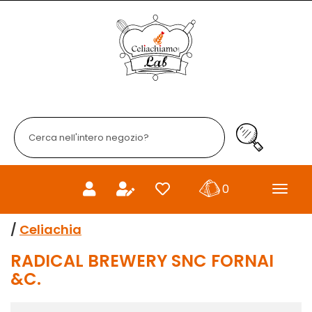
Passa
al
Celiachiamo
contenuto
principale
Cerca
Prodotto
Cerca Prodo
prodotti
0
inseriti
/
Celiachia
RADICAL BREWERY SNC FORNAI
&C.