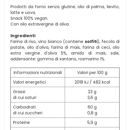
Prodotti da forno senza glutine, olio di palma, lievito,
latte e uova.
Snack 100% vegan.
Con olio extravergine di oliva.
Ingredienti
Farina di riso, vino bianco (contiene
solfiti
), fecola di
patate, olio d'oliva, farina di mais, farina di ceci, olio
extra vergine d'oliva 5%, amido di mais, sale,
addensante: gomma di xantano, rosmarino 1%.
Informazioni nutrizionali
Valori per 100 g
Valori energetici
2018 kJ / 482 kcal
Grassi
23 g
di cui saturi
3,6 g
Carboidrati
60 g
di cui zuccheri
0,8 g
Proteine
5,9 g