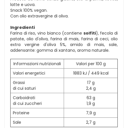
latte e uova.
Snack 100% vegan.
Con olio extravergine di oliva.
Ingredienti
Farina di riso, vino bianco (contiene
solfiti
), fecola di
patate, olio d'oliva, farina di mais, farina di ceci, olio
extra vergine d'oliva 5%, amido di mais, sale,
addensante: gomma di xantano, aroma naturale.
Informazioni nutrizionali
Valori per 100 g
Valori energetici
1883 kJ / 449 kcal
Grassi
17 g
di cui saturi
2,4 g
Carboidrati
63 g
di cui zuccheri
1,9 g
Proteine
7,9 g
Sale
2,7 g