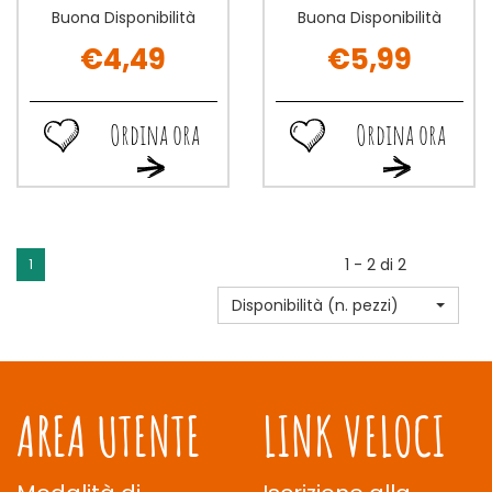
Buona Disponibilità
Buona Disponibilità
€4,49
€5,99
Ordina ora
Ordina ora
Ordina
Ordina
Ordina
Ordina
ora MC
ora MC
ora MC
ora MC
VITIE'S
VITIE'S
VITIE'S
VITIE'S
AVENA
AVENA
AVENA
AVENA
CLAS
CIOC
CLAS
CIOC
S/G
S/G
1 - 2 di 2
1
S/G
S/G
150G alla
150G alla
150G al
150G al
wishlist
wishlist
Disponibilità (n. pezzi)
carrello
carrello
AREA UTENTE
LINK VELOCI