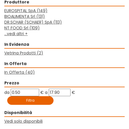
Produttore
EUROSPITAL SpA
(149)
BIOALIMENTA Srl
(131)
DR.SCHAR (SCHAER) SpA
(113)
NT FOOD Srl
(109)
...vedi altri +
In Evidenza
Vetrina Prodotti
(2)
In Offerta
In Offerta
(40)
Prezzo
filtra
filtra
da
€
a
€
da
a
Disponibilità
Vedi solo disponibili