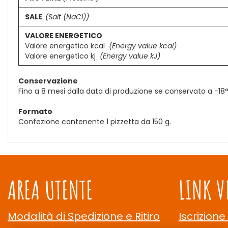
SALE
(Salt (NaCl))
VALORE ENERGETICO
Valore energetico kcal
(Energy value kcal)
Valore energetico kj
(Energy value kJ)
Conservazione
Fino a 8 mesi dalla data di produzione se conservato a -1
Formato
Confezione contenente 1 pizzetta da 150 g.
AREA UTENTE
LINK V
Modalità di Spedizione e Ritiro
Iscrizione