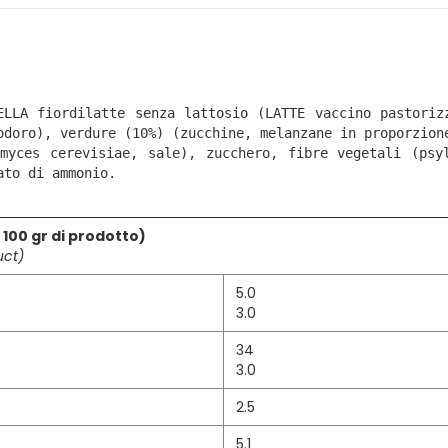
ELLA fiordilatte senza lattosio (LATTE vaccino pastorizz
odoro), verdure (10%) (zucchine, melanzane in proporzione
myces cerevisiae, sale), zucchero, fibre vegetali (psyl
ato di ammonio.
 100 gr di prodotto)
uct)
5.0
3.0
34
3.0
2.5
5.1