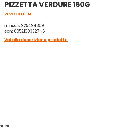
PIZZETTA VERDURE 150G
REVOLUTION
minsan: 925494369
ean: 8052190332746
Vai alla descrizione prodotto
ZIONI