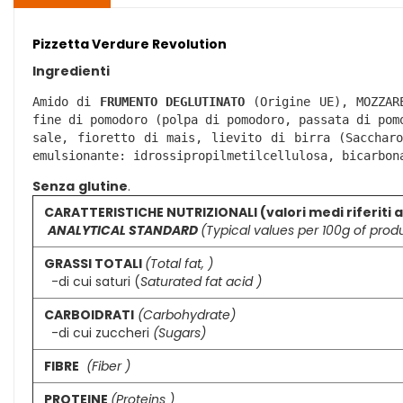
Pizzetta Verdure Revolution
Ingredienti
Amido di 
FRUMENTO DEGLUTINATO
 (Origine UE), MOZZAR
fine di pomodoro (polpa di pomodoro, passata di pom
sale, fioretto di mais, lievito di birra (Saccharo
emulsionante: idrossipropilmetilcellulosa, bicarbon
Senza
glutine
.
CARATTERISTICHE NUTRIZIONALI (valori medi riferiti a
ANALYTICAL STANDARD
(Typical values per 100g of prod
GRASSI TOTALI
(Total fat, )
-di cui saturi (
Saturated fat acid )
CARBOIDRATI
(
Carbohydrate)
-di cui zuccheri
(Sugars)
FIBRE
(Fiber )
PROTEINE
(Proteins )