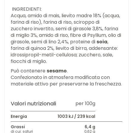
INGREDIENTI:
Acqua, amido di mais, lievito madre 18% (acqua,
farina di riso), farina di riso, sciroppo di
zucchero invertito, semi di girasole 3,8%, farina
di miglio 3%, amido di riso, fibre di Psyllium, olio di
girasole, semi di lino 2,4%, proteine di
soia
,
farina di quinoa 2%, lievito di birra, addensante:
idrossipropil-metil-cellulosa; zucchero, sale,
fiocchi di miglio.
Può contenere
sesamo
.
Confezionato in atmosfera modificata con
materiale attivo per preservarne la freschezza.
Valori nutrizionali
per 100g
Energia
1003 kJ / 239 kcal
Grassi
6,4 g
di cui: saturi
0,62 g