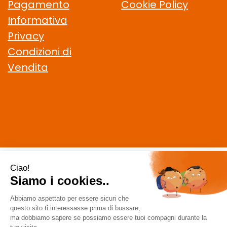
Pagamento
Cookie Policy
Informativa
Privacy
Condizioni di
Vendita
CELIACHIAMO.COM SRL
- VIA DELLA MAGLIANA, 183 00146
Roma (RM)
staff @ celiachiamo.com
|
Tel.: 065506174
| P.Iva:
10901621002 | Numero R.E.A.: 1212664