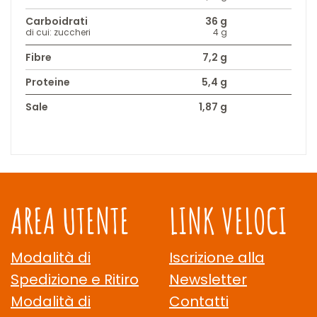
Carboidrati
36 g
di cui: zuccheri
4 g
Fibre
7,2 g
Proteine
5,4 g
Sale
1,87 g
AREA UTENTE
LINK VELOCI
Modalità di
Iscrizione alla
Spedizione e Ritiro
Newsletter
Modalità di
Contatti