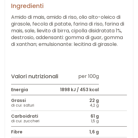
Ingredienti
Amido di mais, amido di riso, olio alto-oleico di
girasole, fecola di patate, farina di riso, farina di
mais, sale, lievito di birra, cipolla disidratata 1%,
destrosio, addensanti: gomma di guar, gomma
di xanthan; emulsionante: lecitina di girasole.
Valori nutrizionali
per 100g
Energia
1898 kJ / 453 kcal
Grassi
22 g
di cui: saturi
4,2 g
Carboidrati
61 g
di cui: zuccheri
1,5 g
Fibre
1,6 g