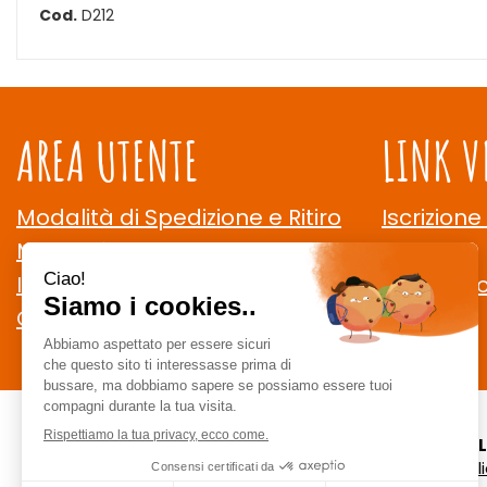
Cod.
D212
AREA UTENTE
LINK V
Modalità di Spedizione e Ritiro
Iscrizione
Modalità di Pagamento
Contatti
Informativa Privacy
Cookie Po
Condizioni di Vendita
CE
staff @ ce