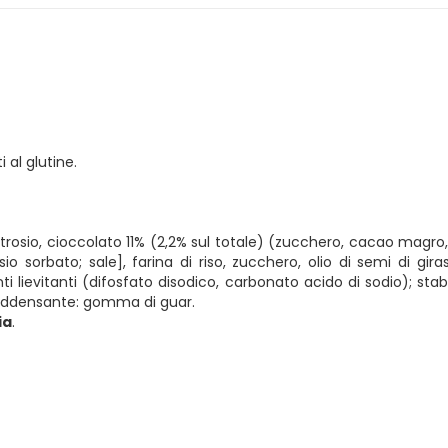
 al glutine.
osio, cioccolato 11% (2,2% sul totale) (zucchero, cacao magro, b
io sorbato; sale], farina di riso, zucchero, olio di semi di gira
ti lievitanti (difosfato disodico, carbonato acido di sodio); stabi
; addensante: gomma di guar.
ia
.