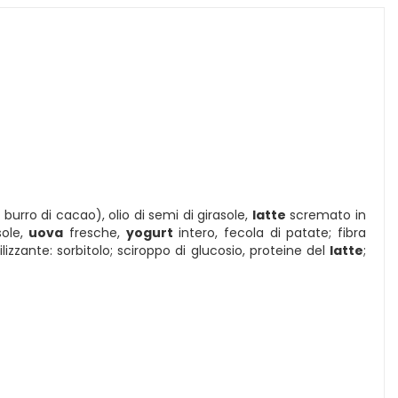
urro di cacao), olio di semi di girasole,
latte
scremato in
sole,
uova
fresche,
yogurt
intero, fecola di patate; fibra
lizzante: sorbitolo; sciroppo di glucosio, proteine del
latte
;