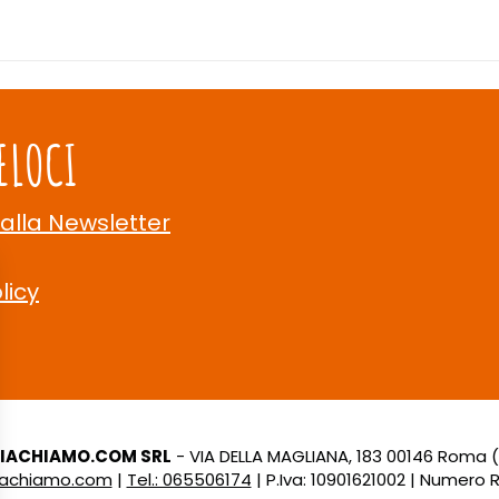
ELOCI
 alla Newsletter
licy
LIACHIAMO.COM SRL
- VIA DELLA MAGLIANA, 183 00146 Roma 
liachiamo.com
|
Tel.: 065506174
| P.Iva: 10901621002 | Numero R.