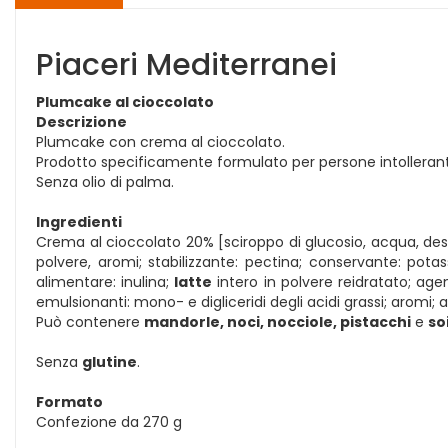
Piaceri Mediterranei
Plumcake al cioccolato
Descrizione
Plumcake con crema al cioccolato.
Prodotto specificamente formulato per persone intolleranti
Senza olio di palma.
Ingredienti
Crema al cioccolato 20% [sciroppo di glucosio, acqua, destr
polvere, aromi; stabilizzante: pectina; conservante: potass
alimentare: inulina;
latte
intero in polvere reidratato; agen
emulsionanti: mono- e digliceridi degli acidi grassi; aromi
Può contenere
mandorle, noci, nocciole, pistacchi
e
so
Senza
glutine
.
Formato
Confezione da 270 g