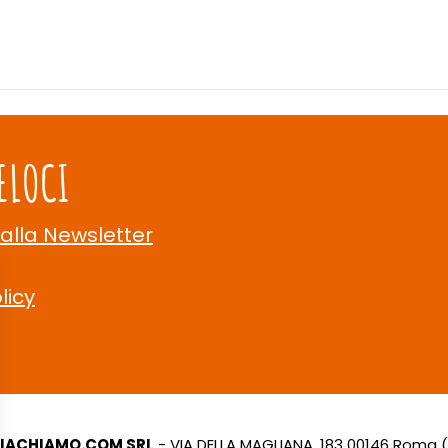
ELOCI
 alla Newsletter
licy
LIACHIAMO.COM SRL
- VIA DELLA MAGLIANA, 183 00146 Roma 