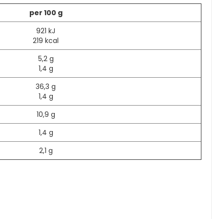
per 100 g
921 kJ
219 kcal
5,2 g
1,4 g
36,3 g
1,4 g
10,9 g
1,4 g
2,1 g