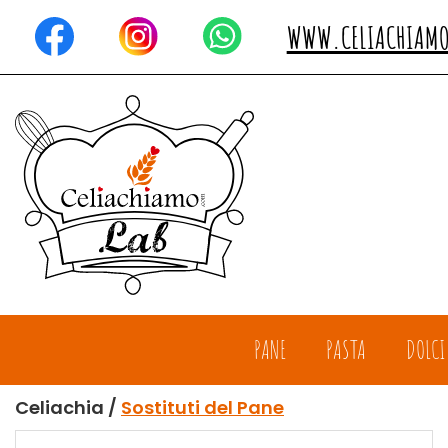
Passa
al
WWW.CELIACHIAM
contenuto
principale
Celiachiamo
PANE
PASTA
DOLCI
Celiachia /
Sostituti del Pane