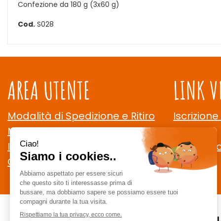
Confezione da 180 g (3x60 g)
Cod.
S028
AREA UTENTE
LINK V
Modalità di Spedizione e Ritiro
Iscrizione
Modalità di Pagamento
Contatti
Informativa Privacy
Cookie Po
Condizioni di Vendita
CE