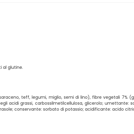
 al glutine.
raceno, teff, legumi, miglio, semi di lino), fibre vegetali 7% (gu
egli acidi grassi, carbossilmetilcellulosa, glicerolo; umettante: s
irasole; conservante: sorbato di potassio; acidificante: acido citr