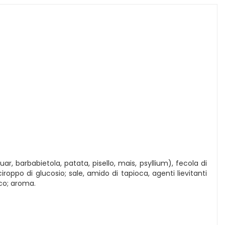
ar, barbabietola, patata, pisello, mais, psyllium), fecola di
ciroppo di glucosio; sale, amido di tapioca, agenti lievitanti
ico; aroma.