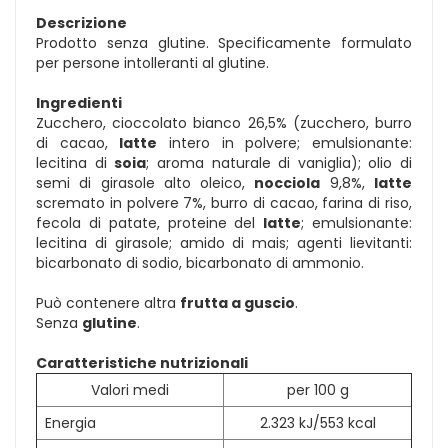
Descrizione
Prodotto senza glutine. Specificamente formulato
per persone intolleranti al glutine.
Ingredienti
Zucchero, cioccolato bianco 26,5% (zucchero, burro
di cacao,
latte
intero in polvere; emulsionante:
lecitina di
soia
; aroma naturale di vaniglia); olio di
semi di girasole alto oleico,
nocciola
9,8%,
latte
scremato in polvere 7%, burro di cacao, farina di riso,
fecola di patate, proteine del
latte
; emulsionante:
lecitina di girasole; amido di mais; agenti lievitanti:
bicarbonato di sodio, bicarbonato di ammonio.
Può contenere altra
frutta a guscio
.
Senza
glutine
.
Caratteristiche nutrizionali
Valori medi
per 100 g
Energia
2.323 kJ/553 kcal