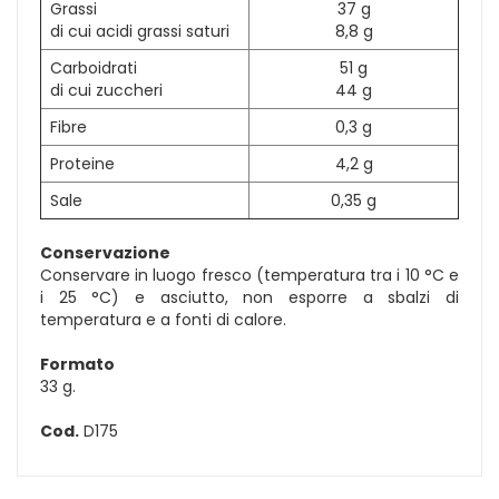
Grassi
37 g
di cui acidi grassi saturi
8,8 g
Carboidrati
51 g
di cui zuccheri
44 g
Fibre
0,3 g
Proteine
4,2 g
Sale
0,35 g
Conservazione
Conservare in luogo fresco (temperatura tra i 10 °C e
i 25 °C) e asciutto, non esporre a sbalzi di
temperatura e a fonti di calore.
Formato
33 g.
Cod.
D175