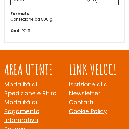
Sodio
0,03 g
Formato
Confezione da 500 g.
Cod.
P016
AREA UTENTE
LINK VELOCI
Modalità di
Iscrizione alla
Spedizione e Ritiro
Newsletter
Modalità di
Contatti
Pagamento
Cookie Policy
Informativa