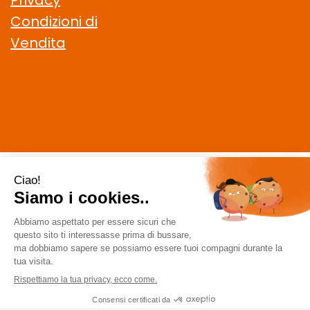
Privacy
Condizioni di
Vendita
CELIACHIAMO.COM SRL
- VIA DELLA MAGLIANA, 183 00146
Roma (RM)
staff @ celiachiamo.com
|
Tel.: 065506174
| P.Iva:
10901621002 | Numero R.E.A.: 1212664
Powered by
Prenofa