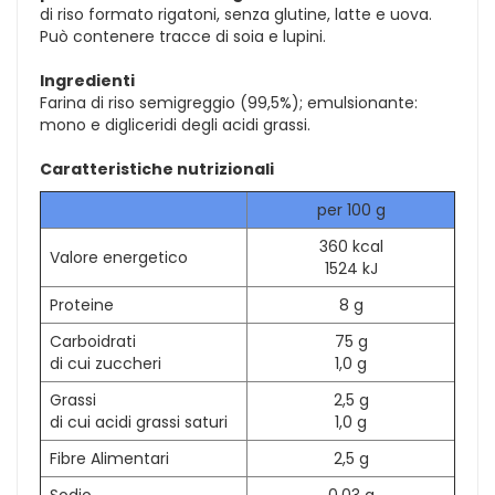
di riso formato rigatoni, senza glutine, latte e uova.
Può contenere tracce di soia e lupini.
Ingredienti
Farina di riso semigreggio (99,5%); emulsionante:
mono e digliceridi degli acidi grassi.
Caratteristiche nutrizionali
per 100 g
360 kcal
Valore energetico
1524 kJ
Proteine
8 g
Carboidrati
75 g
di cui zuccheri
1,0 g
Grassi
2,5 g
di cui acidi grassi saturi
1,0 g
Fibre Alimentari
2,5 g