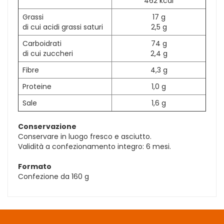
462 kcal
Grassi
17 g
di cui acidi grassi saturi
2,5 g
Carboidrati
74 g
di cui zuccheri
2,4 g
Fibre
4,3 g
Proteine
1,0 g
Sale
1,6 g
Conservazione
Conservare in luogo fresco e asciutto.
Validità a confezionamento integro: 6 mesi.
Formato
Confezione da 160 g