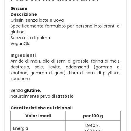
Grissini
Descrizione
Grissini senza latte e uova.
Specificamente formulato per persone intolleranti al
glutine.
Senza olio di palma.
VeganOk.
Ingredienti
Amido di mais, olio di semi di girasole, farina di mais,
destrosio, sale, lievito, addensanti (gomma di
xantano, gomma di guar), fibra di semi di psyllium,
zucchero.
Senza
glutine
.
Naturalmente privo di
lattosio
.
Caratteristiche nutrizionali
Valori medi
per 100 g
1.940 kJ
Energia