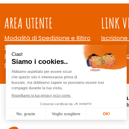
AREA UTENTE
LINK V
Modalità di Spedizione e Ritiro
Iscrizione
Modalità di Pagamento
Contatti
Informativa Privacy
Cookie Po
Condizioni di Vendita
CE
staff @ ce