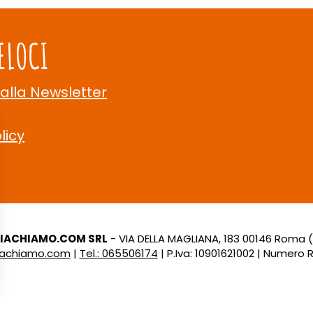
ELOCI
 alla Newsletter
licy
LIACHIAMO.COM SRL
- VIA DELLA MAGLIANA, 183 00146 Roma 
liachiamo.com
|
Tel.: 065506174
| P.Iva: 10901621002 | Numero R.