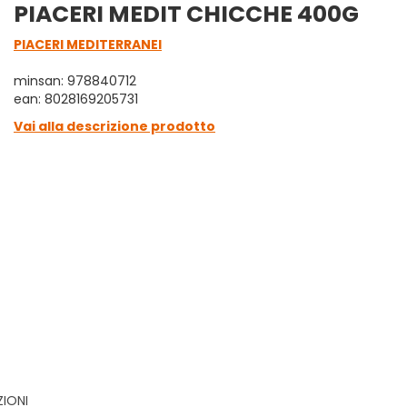
PIACERI MEDIT CHICCHE 400G
PIACERI MEDITERRANEI
minsan: 978840712
ean: 8028169205731
Vai alla descrizione prodotto
ZIONI