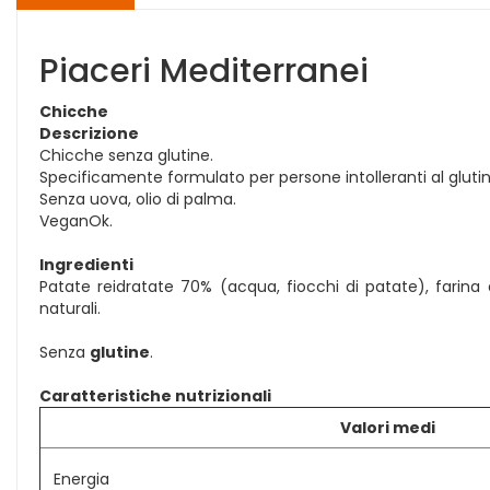
Piaceri Mediterranei
Chicche
Descrizione
Chicche senza glutine.
Specificamente formulato per persone intolleranti al glutin
Senza uova, olio di palma.
VeganOk.
Ingredienti
Patate reidratate 70% (acqua, fiocchi di patate), farina di
naturali.
Senza
glutine
.
Caratteristiche nutrizionali
Valori medi
Energia