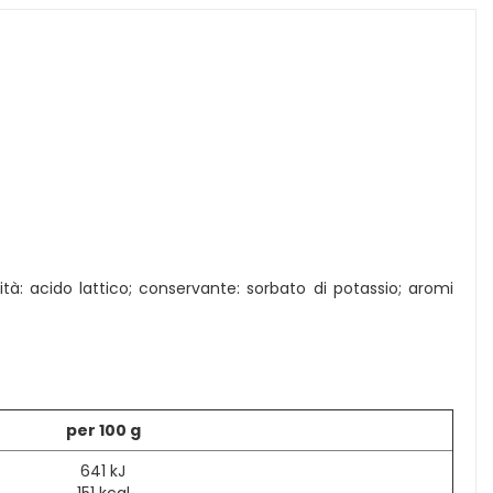
dità: acido lattico; conservante: sorbato di potassio; aromi
per 100 g
641 kJ