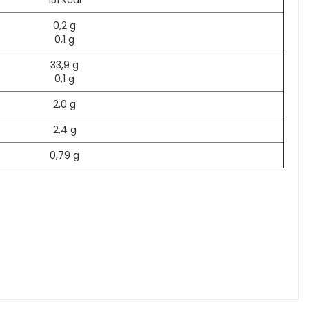
151 kcal
0,2 g
0,1 g
33,9 g
0,1 g
2,0 g
2,4 g
0,79 g