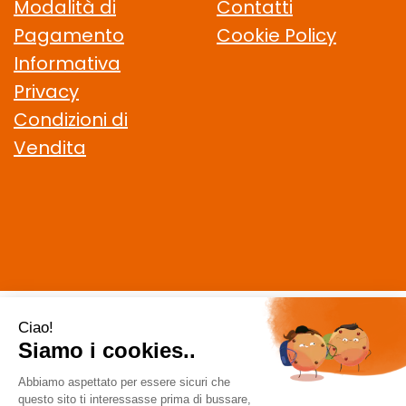
Modalità di
Contatti
Pagamento
Cookie Policy
Informativa
Privacy
Condizioni di
Vendita
CELIACHIAMO.COM SRL
- VIA DELLA MAGLIANA, 183 00146
Roma (RM)
staff @ celiachiamo.com
|
Tel.: 065506174
| P.Iva:
10901621002 | Numero R.E.A.: 1212664