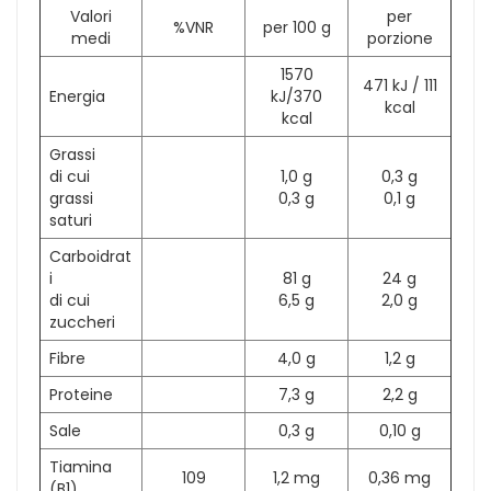
Valori
per
%VNR
per 100 g
medi
porzione
1570
471 kJ / 111
Energia
kJ/370
kcal
kcal
Grassi
di cui
1,0 g
0,3 g
grassi
0,3 g
0,1 g
saturi
Carboidrat
i
81 g
24 g
di cui
6,5 g
2,0 g
zuccheri
Fibre
4,0 g
1,2 g
Proteine
7,3 g
2,2 g
Sale
0,3 g
0,10 g
Tiamina
109
1,2 mg
0,36 mg
(B1)