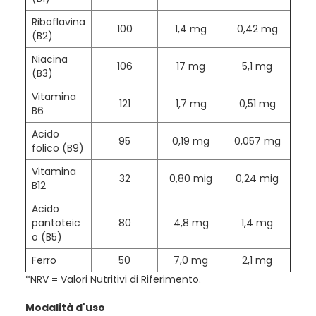
Riboflavina
100
1,4 mg
0,42 mg
(B2)
Niacina
106
17 mg
5,1 mg
(B3)
Vitamina
121
1,7 mg
0,51 mg
B6
Acido
95
0,19 mg
0,057 mg
folico (B9)
Vitamina
32
0,80 mig
0,24 mig
B12
Acido
pantoteic
80
4,8 mg
1,4 mg
o (B5)
Ferro
50
7,0 mg
2,1 mg
*NRV = Valori Nutritivi di Riferimento.
Modalità d'uso