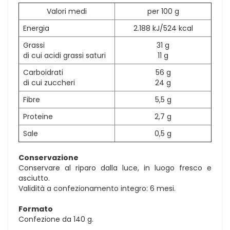
Valori medi
per 100 g
Energia
2.188 kJ/524 kcal
Grassi
31 g
di cui acidi grassi saturi
11 g
Carboidrati
56 g
di cui zuccheri
24 g
Fibre
5,5 g
Proteine
2,7 g
Sale
0,5 g
Conservazione
Conservare al riparo dalla luce, in luogo fresco e
asciutto.
Validità a confezionamento integro: 6 mesi.
Formato
Confezione da 140 g.