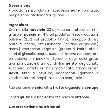
Descrizione
Prodotto senza glutine. Specificamente formulato
per persone intolleranti al glutine.
Ingredienti
Crema alla
nocciola
30% [zucchero, olio di semi di
girasole,
nocciole
(4% sul prodotto finito), cacao in
polvere (2,5% sul prodotto finito), sciroppo di riso,
burro di cacao, emulsionante (lecitina di girasole),
aromi], margarina vegetale (grasso di karité, olio di
semi di girasole, acqua, succo di limone concentrato;
emulsionanti: mono- e digliceridi degli acidi grassi;
aroma naturale), amido di
frumento
deglutinato,
zucchero, amido di mais modificato, farina di riso,
uova
, fibra di psyllium, addensanti (gomma di
xanthan, idrossi-propil- metilcellulosa), sale.
Può contenere
soia
, altra
frutta a guscio
e
senape
.
Senza
glutine
e naturalmente privo di
lattosio
.
Caratteristiche nutrizionali