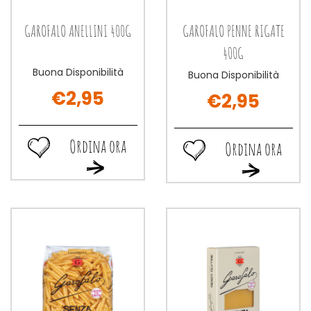
GAROFALO ANELLINI 400G
GAROFALO PENNE RIGATE
400G
Buona Disponibilità
Buona Disponibilità
€2,95
€2,95
Ordina ora
Ordina ora
Ordina
Ordina
Ordina
Ordina
ora GAROFALO
ora GAROFALO
ora GAROFALO
ora GAROFAL
ANELLINI
PENNE
ANELLINI
PENNE
400G alla
RIGATE
400G al
RIGATE
wishlist
400G alla
carrello
400G al
wishlist
carrello