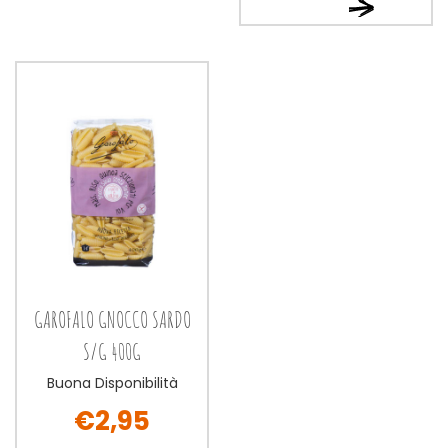
Ordina
ora GAROFALO
ora GAROFAL
FUSILLI
FUSILLI
400G alla
400G al
wishlist
carrello
GAROFALO GNOCCO SARDO
S/G 400G
Buona Disponibilità
€2,95