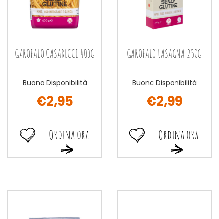
GAROFALO CASARECCE 400G
GAROFALO LASAGNA 250G
Buona Disponibilità
Buona Disponibilità
€2,95
€2,99
Ordina ora
Ordina ora
Ordina
Ordina
Ordina
Ordina
ora GAROFALO
ora GAROFALO
ora GAROFALO
ora GAROFAL
CASARECCE
LASAGNA
CASARECCE
LASAGNA
400G alla
250G alla
400G al
250G al
wishlist
wishlist
carrello
carrello