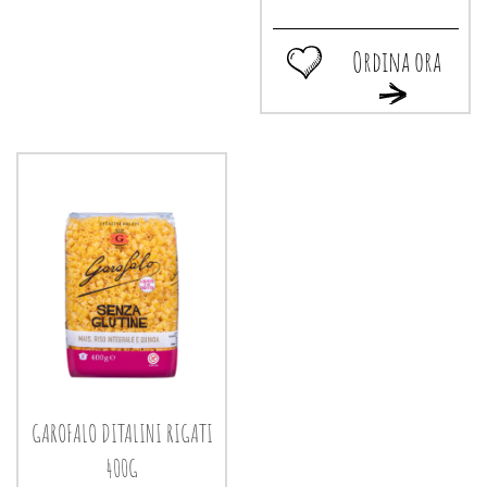
Ordina ora
Ordina
Ordina
ora GAROFALO
ora GAROFAL
LINGUINE
LINGUINE
S/GLUT
S/GLUT
400G alla
400G al
wishlist
carrello
GAROFALO DITALINI RIGATI
400G