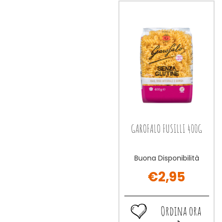
400G al
S/GLUT
wishlist
400G alla
carrello
400G al
wishlist
carrello
GAROFALO FUSILLI 400G
Buona Disponibilità
€2,95
Ordina ora
Ordina