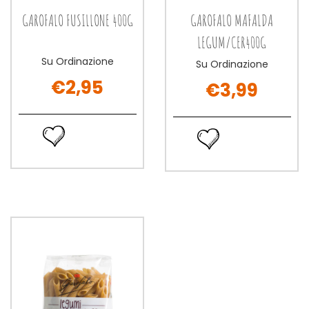
GAROFALO FUSILLONE 400G
GAROFALO MAFALDA
LEGUM/CER400G
Su Ordinazione
Su Ordinazione
€2,95
€3,99
GAROFALO
GAROFALO
FUSILLONE
MAFALDA
Ordina
Ordina
400G non
LEGUM/CER
ora GAROFALO
ora GAROFALO
è
è
FUSILLONE
MAFALDA
disponibile
disponibile
400G alla
LEGUM/CER400G alla
wishlist
wishlist