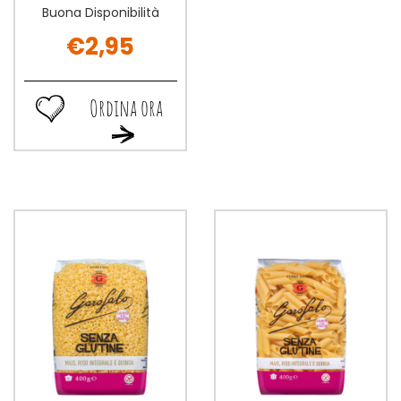
Buona Disponibilità
€2,95
Ordina ora
Ordina
Ordina
ora GAROFALO
ora GAROFALO
DITALINI
DITALINI
RIGATI
RIGATI
400G alla
400G al
wishlist
carrello