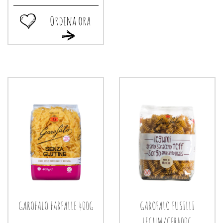
Ordina ora
Ordina
Ordina
ora GAROFALO
ora GAROFALO
GNOCCO
GNOCCO
SARDO
SARDO
S/G
S/G
400G alla
400G al
wishlist
carrello
GAROFALO FARFALLE 400G
GAROFALO FUSILLI
LEGUM/CER400G