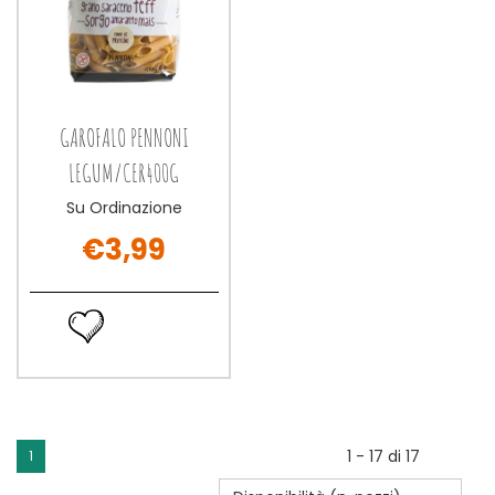
GAROFALO PENNONI
LEGUM/CER400G
Su Ordinazione
€3,99
GAROFALO
PENNONI
Ordina
LEGUM/CER400G non
ora GAROFALO
è
PENNONI
disponibile
LEGUM/CER400G alla
wishlist
1 - 17 di 17
1