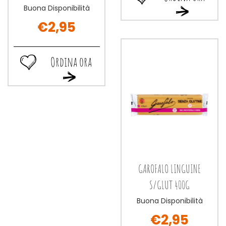
Ordina
Buona Disponibilità
Ordina
ora GAROFALO
ora GAROFAL
€2,95
GNOCCHI
GNOCCHI
PATATE
PATATE
400G alla
400G al
wishlist
Ordina ora
carrello
Ordina
Ordina
ora GAROFALO
ora GAROFALO
PASTA
PASTA
MISTA
MISTA
400G alla
400G al
wishlist
carrello
GAROFALO LINGUINE
S/GLUT 400G
Buona Disponibilità
€2,95