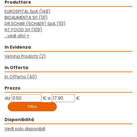
Produttore
EUROSPITAL SpA
(149)
BIOALIMENTA Srl
(131)
DR.SCHAR (SCHAER) SpA
(113)
NT FOOD Srl
(109)
...vedi altri +
In Evidenza
Vetrina Prodotti
(2)
In Offerta
In Offerta
(40)
Prezzo
filtra
filtra
da
€
a
€
da
a
Disponibilità
Vedi solo disponibili