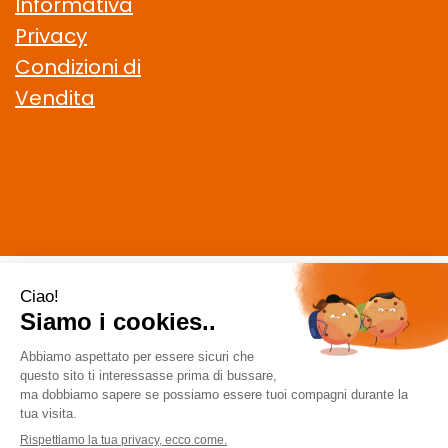
Informativa
Privacy
Condizioni di
Vendita
CELIACHIAMO.COM SRL
- VIA DELLA MAGLIANA, 183 00146
Roma (RM)
staff @ celiachiamo.com
|
Tel.: 065506174
| P.Iva:
10901621002 | Numero R.E.A.: 1212664