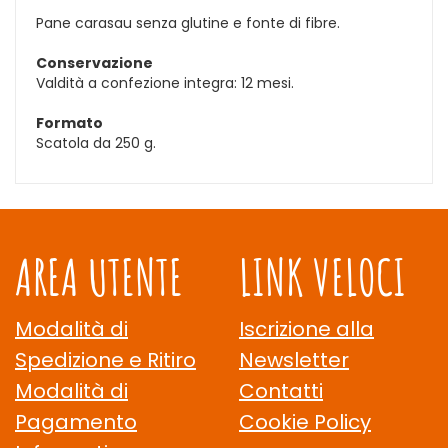
Pane carasau senza glutine e fonte di fibre.
Conservazione
Valdità a confezione integra: 12 mesi.
Formato
Scatola da 250 g.
AREA UTENTE
LINK VELOCI
Modalità di
Iscrizione alla
Spedizione e Ritiro
Newsletter
Modalità di
Contatti
Pagamento
Cookie Policy