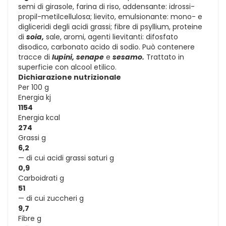
semi di girasole, farina di riso, addensante: idrossi-
propil-metilcellulosa; lievito, emulsionante: mono- e
digliceridi degli acidi grassi; fibre di psyllium, proteine
di
soia,
sale, aromi, agenti lievitanti: difosfato
disodico, carbonato acido di sodio. Può contenere
tracce di
lupini,
senape
e
sesamo.
Trattato in
superficie con alcool etilico.
Dichiarazione nutrizionale
Per 100 g
Energia kj
1154
Energia kcal
274
Grassi g
6,2
— di cui acidi grassi saturi g
0,9
Carboidrati g
51
— di cui zuccheri g
9,7
Fibre g