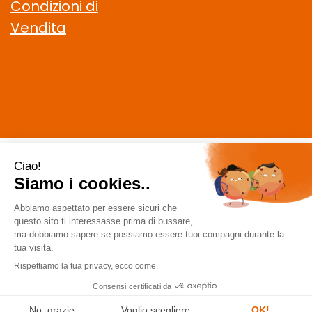
Condizioni di
Vendita
CELIACHIAMO.COM SRL
- VIA DELLA MAGLIANA, 183 00146
Roma (RM)
staff @ celiachiamo.com
|
Tel.: 065506174
| P.Iva:
10901621002 | Numero R.E.A.: 1212664
Powered by
Prenofa
Web Design
Fulcri srl