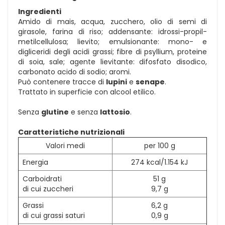
Ingredienti
Amido di mais, acqua, zucchero, olio di semi di
girasole, farina di riso; addensante: idrossi-propil-
metilcellulosa; lievito; emulsionante: mono- e
digliceridi degli acidi grassi; fibre di psyllium, proteine
di soia, sale; agente lievitante: difosfato disodico,
carbonato acido di sodio; aromi.
Può contenere tracce di
lupini
e
senape
.
Trattato in superficie con alcool etilico.
Senza
glutine
e senza
lattosio
.
Caratteristiche nutrizionali
Valori medi
per 100 g
Energia
274 kcal/1.154 kJ
Carboidrati
51 g
di cui zuccheri
9,7 g
Grassi
6,2 g
di cui grassi saturi
0,9 g