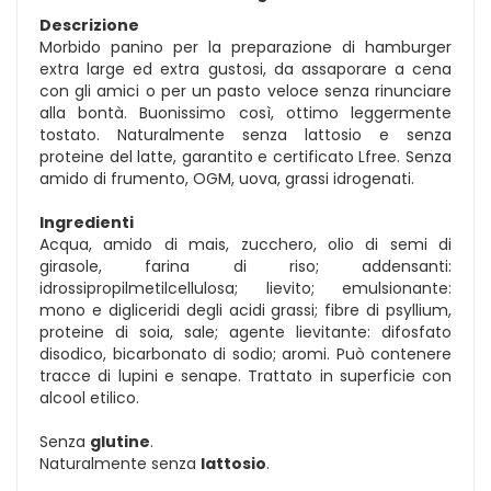
Descrizione
Morbido panino per la preparazione di hamburger
extra large ed extra gustosi, da assaporare a cena
con gli amici o per un pasto veloce senza rinunciare
alla bontà. Buonissimo così, ottimo leggermente
tostato. Naturalmente senza lattosio e senza
proteine del latte, garantito e certificato Lfree. Senza
amido di frumento, OGM, uova, grassi idrogenati.
Ingredienti
Acqua, amido di mais, zucchero, olio di semi di
girasole, farina di riso; addensanti:
idrossipropilmetilcellulosa; lievito; emulsionante:
mono e digliceridi degli acidi grassi; fibre di psyllium,
proteine di soia, sale; agente lievitante: difosfato
disodico, bicarbonato di sodio; aromi. Può contenere
tracce di lupini e senape. Trattato in superficie con
alcool etilico.
Senza
glutine
.
Naturalmente senza
lattosio
.