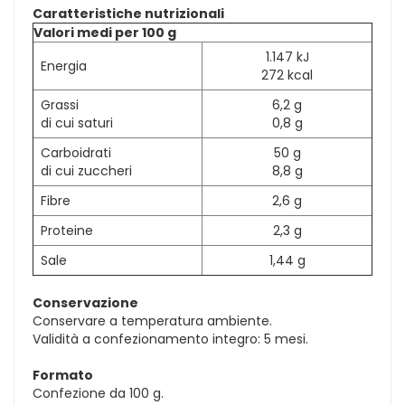
Caratteristiche nutrizionali
Valori medi per 100 g
1.147 kJ
Energia
272 kcal
Grassi
6,2 g
di cui saturi
0,8 g
Carboidrati
50 g
di cui zuccheri
8,8 g
Fibre
2,6 g
Proteine
2,3 g
Sale
1,44 g
Conservazione
Conservare a temperatura ambiente.
Validità a confezionamento integro: 5 mesi.
Formato
Confezione da 100 g.