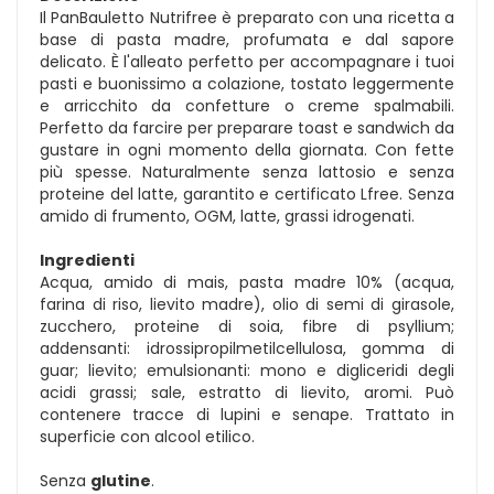
Il PanBauletto Nutrifree è preparato con una ricetta a
base di pasta madre, profumata e dal sapore
delicato. È l'alleato perfetto per accompagnare i tuoi
pasti e buonissimo a colazione, tostato leggermente
e arricchito da confetture o creme spalmabili.
Perfetto da farcire per preparare toast e sandwich da
gustare in ogni momento della giornata. Con fette
più spesse. Naturalmente senza lattosio e senza
proteine del latte, garantito e certificato Lfree. Senza
amido di frumento, OGM, latte, grassi idrogenati.
Ingredienti
Acqua, amido di mais, pasta madre 10% (acqua,
farina di riso, lievito madre), olio di semi di girasole,
zucchero, proteine di soia, fibre di psyllium;
addensanti: idrossipropilmetilcellulosa, gomma di
guar; lievito; emulsionanti: mono e digliceridi degli
acidi grassi; sale, estratto di lievito, aromi. Può
contenere tracce di lupini e senape. Trattato in
superficie con alcool etilico.
Senza
glutine
.