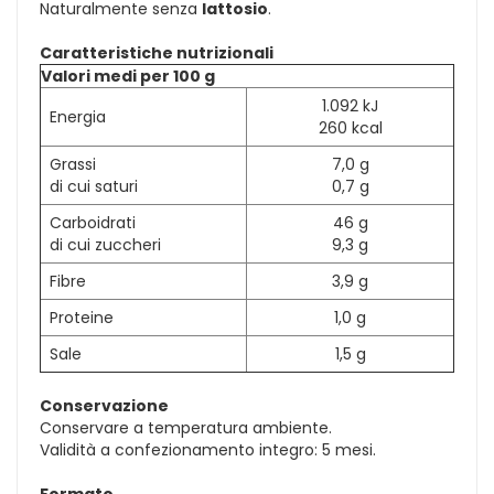
Naturalmente senza
lattosio
.
Caratteristiche nutrizionali
Valori medi per 100 g
1.092 kJ
Energia
260 kcal
Grassi
7,0 g
di cui saturi
0,7 g
Carboidrati
46 g
di cui zuccheri
9,3 g
Fibre
3,9 g
Proteine
1,0 g
Sale
1,5 g
Conservazione
Conservare a temperatura ambiente.
Validità a confezionamento integro: 5 mesi.