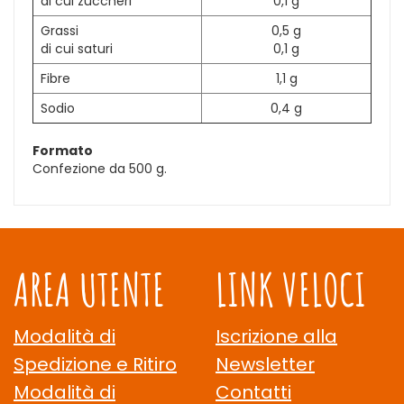
di cui zuccheri
0,1 g
Grassi
0,5 g
di cui saturi
0,1 g
Fibre
1,1 g
Sodio
0,4 g
Formato
Confezione da 500 g.
AREA UTENTE
LINK VELOCI
Modalità di
Iscrizione alla
Spedizione e Ritiro
Newsletter
Modalità di
Contatti