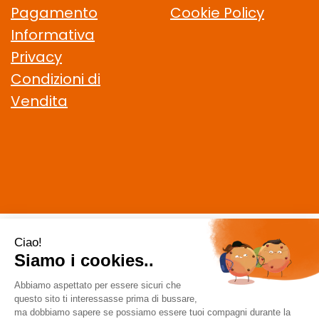
Pagamento
Cookie Policy
Informativa
Privacy
Condizioni di
Vendita
CELIACHIAMO.COM SRL
- VIA DELLA MAGLIANA, 183 00146
Roma (RM)
staff @ celiachiamo.com
|
Tel.: 065506174
| P.Iva:
10901621002 | Numero R.E.A.: 1212664