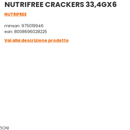
NUTRIFREE CRACKERS 33,4GX6
NUTRIFREE
minsan: 975019946
ean: 8008696028225
Vai alla descrizione prodotto
ZIONI