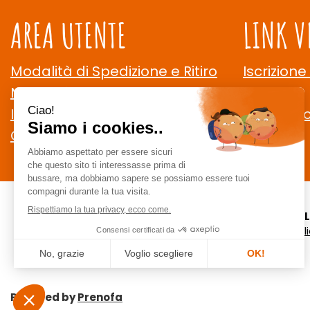
AREA UTENTE
LINK V
Modalità di Spedizione e Ritiro
Iscrizione
Modalità di Pagamento
Contatti
Informativa Privacy
Cookie Po
Condizioni di Vendita
CE
staff @ ce
Powered by
Prenofa