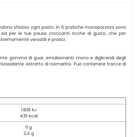
rendono sfizioso ogni pasto. In 6 pratiche monoporzioni sono
 sia per le tue pause croccanti ricche di gusto, che per
tremamente versatili e pratici.
ensante: gomma di guar; emulsionanti: mono e digliceridi degli
antiossidante: estratto di rosmarino. Può contenere tracce di
1.835 kJ
435 kcal
11 g
2,4 g