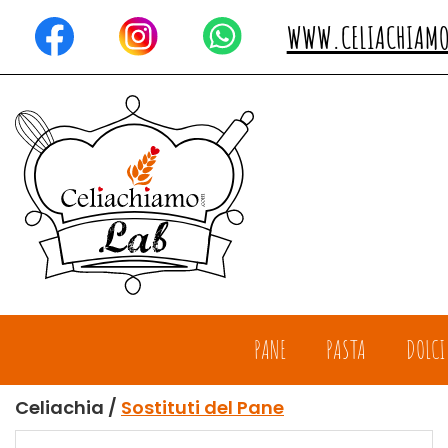
Passa
al
WWW.CELIACHIAM
contenuto
principale
Celiachiamo
PANE
PASTA
DOLCI
Celiachia /
Sostituti del Pane