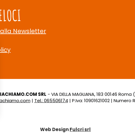
ELOCI
 alla Newsletter
licy
LIACHIAMO.COM SRL
- VIA DELLA MAGLIANA, 183 00146 Roma 
liachiamo.com
|
Tel.: 065506174
| P.Iva: 10901621002 | Numero R.
Web Design
Fulcri srl