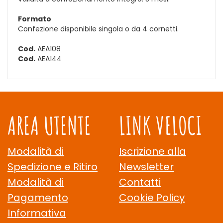
Formato
Confezione disponibile singola o da 4 cornetti.
Cod.
AEA108
Cod.
AEA144
AREA UTENTE
LINK VELOCI
Modalità di
Iscrizione alla
Spedizione e Ritiro
Newsletter
Modalità di
Contatti
Pagamento
Cookie Policy
Informativa