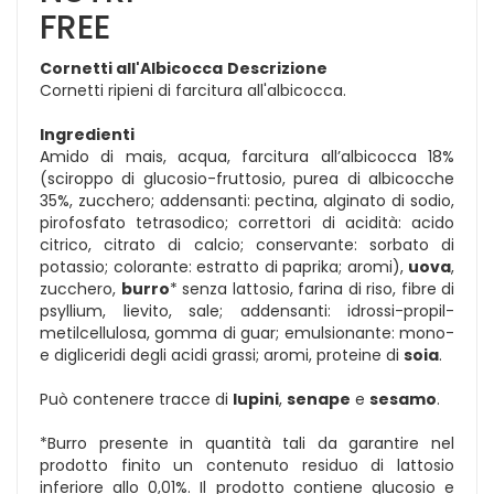
FREE
Cornetti all'Albicocca
Descrizione
Cornetti ripieni di farcitura all'albicocca.
Ingredienti
Amido di mais, acqua, farcitura all’albicocca 18%
(sciroppo di glucosio-fruttosio, purea di albicocche
35%, zucchero; addensanti: pectina, alginato di sodio,
pirofosfato tetrasodico; correttori di acidità: acido
citrico, citrato di calcio; conservante: sorbato di
potassio; colorante: estratto di paprika; aromi),
uova
,
zucchero,
burro
* senza lattosio, farina di riso, fibre di
psyllium, lievito, sale; addensanti: idrossi-propil-
metilcellulosa, gomma di guar; emulsionante: mono-
e digliceridi degli acidi grassi; aromi, proteine di
soia
.
Può contenere tracce di
lupini
,
senape
e
sesamo
.
*Burro presente in quantità tali da garantire nel
prodotto finito un contenuto residuo di lattosio
inferiore allo 0,01%. Il prodotto contiene glucosio e