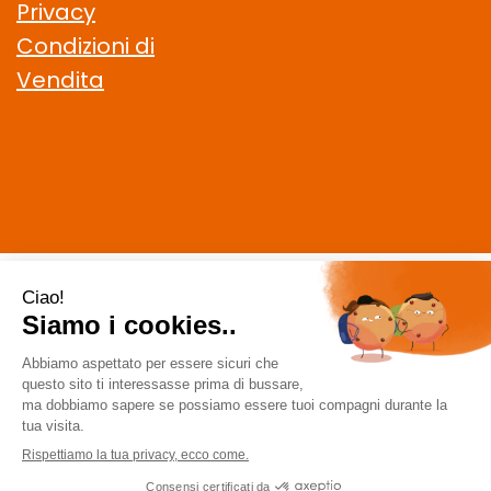
Privacy
Condizioni di
Vendita
CELIACHIAMO.COM SRL
- VIA DELLA MAGLIANA, 183 00146
Roma (RM)
staff @ celiachiamo.com
|
Tel.: 065506174
| P.Iva:
10901621002 | Numero R.E.A.: 1212664
Powered by
Prenofa