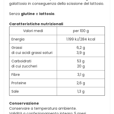
galattosio in conseguenza della scissione del lattosio.
Senza
glutine
e
lattosio
.
Caratteristiche nutrizionali
Valori medi
per 100 g
Energia
1.199 kJ/284 kcal
Grassi
6,2 g
di cui acidi grassi saturi
3,9 g
Carboidrati
53 g
di cui zuccheri
20 g
Fibre
3,1 g
Proteine
2,6 g
Sale
1,3 g
Conservazione
Conservare a temperatura ambiente.
Validità a confezionamento integro: 5 mesi.